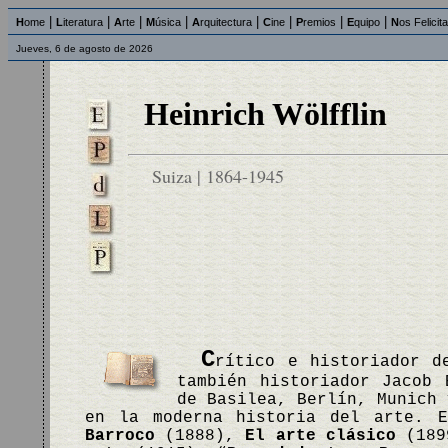
|
|
|
|
|
|
|
|
H
ome
L
iteratura
A
rte
M
úsica
A
rquitectura
C
ine
P
remios
E
quipo
N
os Felicit
Jueves, 6 de agosto de 2026
Heinrich Wölfflin
Suiza | 1864-1945
C
rítico e historiador d
también historiador Jacob 
de Basilea, Berlín, Munich 
en la moderna historia del arte. 
Barroco
(1888),
El arte clásico
(189