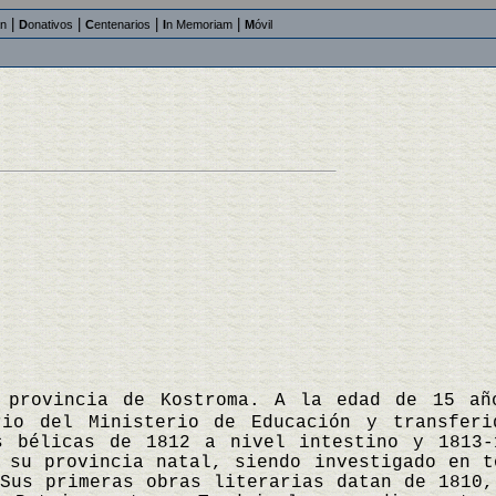
|
|
|
|
an
D
onativos
C
entenarios
I
n Memoriam
M
óvil
 provincia de Kostroma. A la edad de 15 añ
rio del Ministerio de Educación y transferi
s bélicas de 1812 a nivel intestino y 1813-
 su provincia natal, siendo investigado en t
 Sus primeras obras literarias datan de 1810