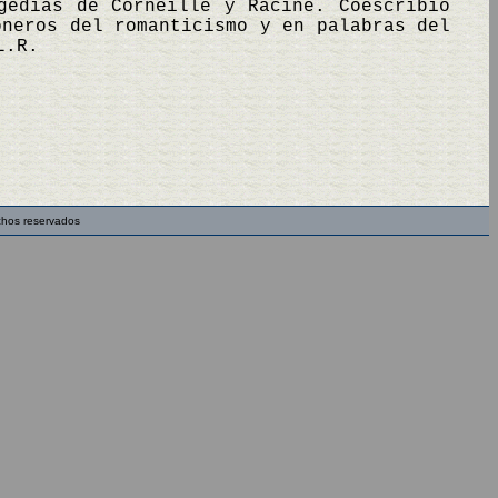
gedias de Corneille y Racine. Coescribió
oneros del romanticismo y en palabras del
L.R.
chos reservados