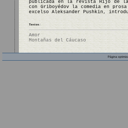
publicada en la revista Hijo de l
con Griboyédov la comedia en pros
excelso Aleksander Pushkin, introd
Textos:
Amor
Montañas del Cáucaso
Página optimiz