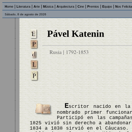
|
|
|
|
|
|
|
|
H
ome
L
iteratura
A
rte
M
úsica
A
rquitectura
C
ine
P
remios
E
quipo
N
os Felicit
Sábado, 8 de agosto de 2026
Pável Katenin
Rusia | 1792-1853
E
scritor nacido en la
nombrado primer funciona
Participó en las campaña
1825 vivió sin derecho a abandonar
1834 a 1838 sirvió en el Cáucaso.