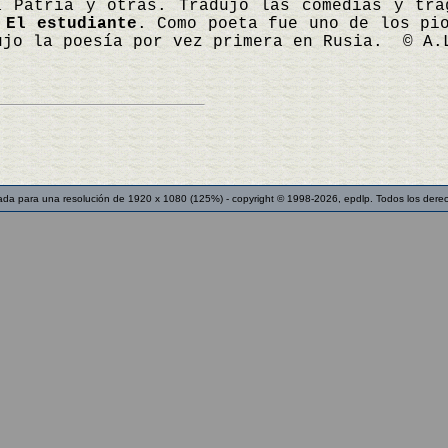
a Patria y otras. Tradujo las comedias y tra
a
El estudiante
. Como poeta fue uno de los pi
ujo la poesía por vez primera en Rusia. © A.
ada para una resolución de 1920 x 1080 (125%) - copyright © 1998-2026, epdlp. Todos los dere