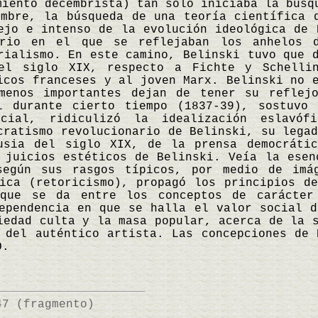
miento decembrista) tan sólo iniciaba la búsq
umbre, la búsqueda de una teoría científica 
ejo e intenso de la evolución ideológica de 
ario en el que se reflejaban los anhelos 
rialismo. En este camino, Belinski tuvo que 
del siglo XIX, respecto a Fichte y Schelli
icos franceses y al joven Marx. Belinski no 
menos importantes dejan de tener su reflejo
l durante cierto tiempo (1837-39), sostuvo
icial, ridiculizó la idealización eslavóf
cratismo revolucionario de Belinski, su lega
usia del siglo XIX, de la prensa democráti
 juicios estéticos de Belinski. Veía la esen
según sus rasgos típicos, por medio de imá
tica (retoricismo), propagó los principios d
que se da entre los conceptos de carácter
ependencia en que se halla el valor social d
iedad culta y la masa popular, acerca de la 
 del auténtico artista. Las concepciones de 
O.
47 (fragmento)