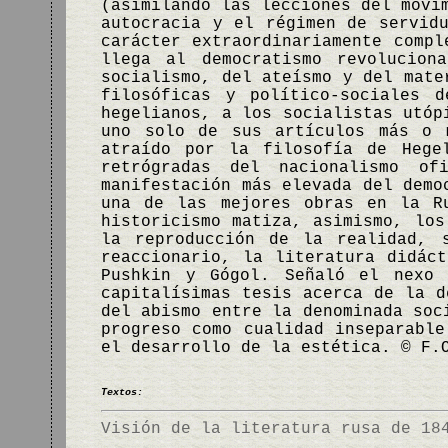
(asimilando las lecciones del movi
autocracia y el régimen de servid
carácter extraordinariamente compl
llega al democratismo revolucion
socialismo, del ateísmo y del mate
filosóficas y político-sociales 
hegelianos, a los socialistas utóp
uno solo de sus artículos más o 
atraído por la filosofía de Hege
retrógradas del nacionalismo of
manifestación más elevada del demo
una de las mejores obras en la R
historicismo matiza, asimismo, los
la reproducción de la realidad, 
reaccionario, la literatura didác
Pushkin y Gógol. Señaló el nexo 
capitalísimas tesis acerca de la d
del abismo entre la denominada soc
progreso como cualidad inseparable
el desarrollo de la estética. © F.
Textos:
Visión de la literatura rusa de 18