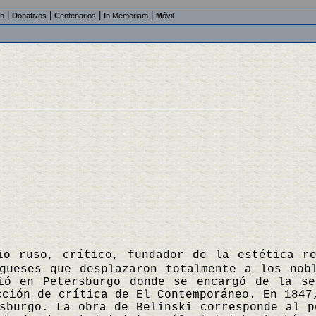
|
|
|
|
an
D
onativos
C
entenarios
I
n Memoriam
M
óvil
io ruso, crítico, fundador de la estética r
rgueses que desplazaron totalmente a los nob
ió en Petersburgo donde se encargó de la se
cción de crítica de El Contemporáneo. En 1847
sburgo. La obra de Belinski corresponde al p