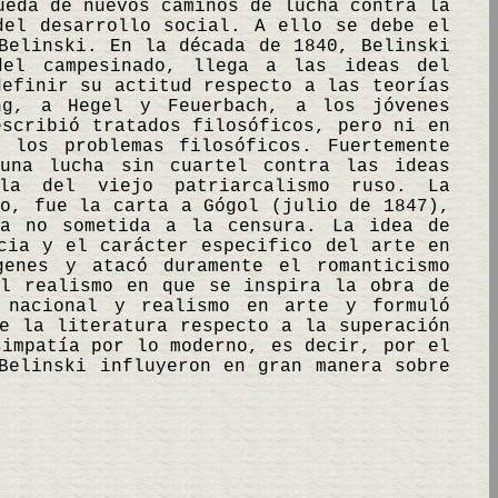
ueda de nuevos caminos de lucha contra la
del desarrollo social. A ello se debe el
Belinski. En la década de 1840, Belinski
del campesinado, llega a las ideas del
definir su actitud respecto a las teorías
ng, a Hegel y Feuerbach, a los jóvenes
escribió tratados filosóficos, pero ni en
 los problemas filosóficos. Fuertemente
 una lucha sin cuartel contra las ideas
ila del viejo patriarcalismo ruso. La
do, fue la carta a Gógol (julio de 1847),
ca no sometida a la censura. La idea de
cia y el carácter especifico del arte en
genes y atacó duramente el romanticismo
el realismo en que se inspira la obra de
 nacional y realismo en arte y formuló
e la literatura respecto a la superación
simpatía por lo moderno, es decir, por el
Belinski influyeron en gran manera sobre