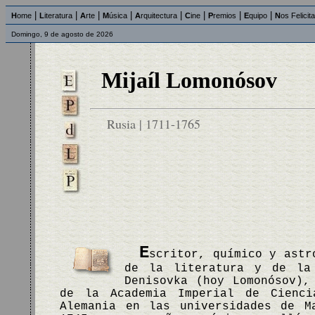
|
|
|
|
|
|
|
|
H
ome
L
iteratura
A
rte
M
úsica
A
rquitectura
C
ine
P
remios
E
quipo
N
os Felicit
Domingo, 9 de agosto de 2026
Mijaíl Lomonósov
Rusia | 1711-1765
E
scritor, químico y astr
de la literatura y de la
Denisovka (hoy Lomonósov),
de la Academia Imperial de Cienci
Alemania en las universidades de M