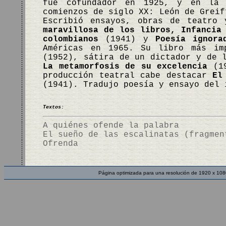
fue cofundador en 1925, y en la 
comienzos de siglo XX: León de Greif
Escribió ensayos, obras de teatro
maravillosa de los libros, Infancia
colombianos
(1941) y
Poesía ignora
Américas en 1965. Su libro más i
(1952), sátira de un dictador y de 
La metamorfosis de su excelencia
(1
producción teatral cabe destacar
El
(1941). Tradujo poesía y ensayo del
Textos:
A quiénes ofende la palabra
El sueño de las escalinatas (fragmen
Ofrenda
Página optimizada para una resolución de 1920 x 108