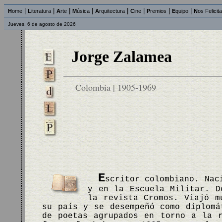
|
|
|
|
|
|
|
|
H
ome
L
iteratura
A
rte
M
úsica
A
rquitectura
C
ine
P
remios
E
quipo
N
os Felicit
Jueves, 6 de agosto de 2026
Jorge Zalamea
Colombia | 1905-1969
E
scritor colombiano. Nac
y en la Escuela Militar. D
la revista Cromos. Viajó m
su país y se desempeñó como diplomá
de poetas agrupados en torno a la 