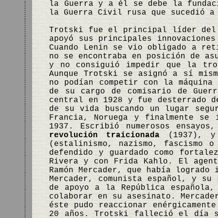
la Guerra y a él se debe la fundac
la Guerra Civil rusa que sucedió a
Trotski fue el principal líder del
apoyó sus principales innovaciones
Cuando Lenin se vio obligado a ret
no se encontraba en posición de as
y no consiguió impedir que la tro
Aunque Trotski se asignó a sí mism
no podían competir con la máquina 
de su cargo de comisario de Guer
central en 1928 y fue desterrado d
de su vida buscando un lugar segu
Francia, Noruega y finalmente se 
1937. Escribió numerosos ensayos
revolución traicionada
(1937), y 
(estalinismo, nazismo, fascismo o
defendido y guardado como fortale
Rivera y con Frida Kahlo. El agent
Ramón Mercader, que había logrado 
Mercader, comunista español, y su 
de apoyo a la República española,
colaborar en su asesinato. Mercade
éste pudo reaccionar enérgicamente
20 años. Trotski falleció el día 