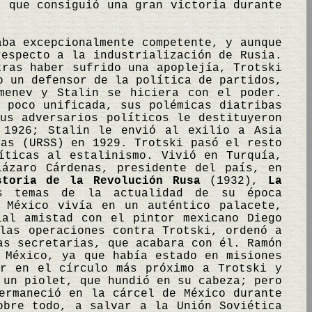
, que consiguió una gran victoria durante
aba excepcionalmente competente, y aunque
respecto a la industrialización de Rusia.
tras haber sufrido una apoplejía, Trotski
o un defensor de la política de partidos,
menev y Stalin se hiciera con el poder.
 poco unificada, sus polémicas diatribas
us adversarios políticos le destituyeron
 1926; Stalin le envió al exilio a Asia
cas (URSS) en 1929. Trotski pasó el resto
íticas al estalinismo. Vivió en Turquía,
Lázaro Cárdenas, presidente del país, en
storia de la Revolución Rusa
(1932),
La
s temas de la actualidad de su época
 México vivía en un auténtico palacete,
ial amistad con el pintor mexicano Diego
las operaciones contra Trotski, ordenó a
as secretarias, que acabara con él. Ramón
 México, ya que había estado en misiones
ar en el círculo más próximo a Trotski y
 un piolet, que hundió en su cabeza; pero
ermaneció en la cárcel de México durante
obre todo, a salvar a la Unión Soviética