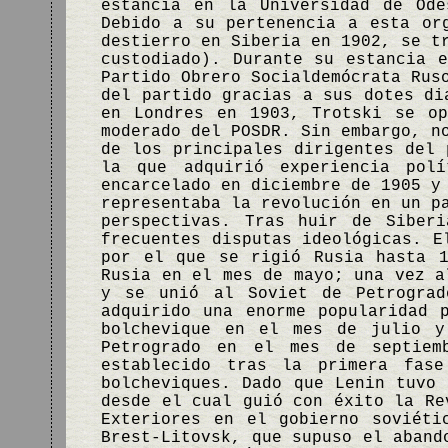
estancia en la Universidad de Od
Debido a su pertenencia a esta or
destierro en Siberia en 1902, se t
custodiado). Durante su estancia 
Partido Obrero Socialdemócrata Rus
del partido gracias a sus dotes di
en Londres en 1903, Trotski se o
moderado del POSDR. Sin embargo, n
de los principales dirigentes del 
la que adquirió experiencia pol
encarcelado en diciembre de 1905 y
representaba la revolución en un p
perspectivas. Tras huir de Siber
frecuentes disputas ideológicas. E
por el que se rigió Rusia hasta 1
Rusia en el mes de mayo; una vez a
y se unió al Soviet de Petrograd
adquirido una enorme popularidad 
bolchevique en el mes de julio y
Petrogrado en el mes de septiem
establecido tras la primera fase
bolcheviques. Dado que Lenin tuvo 
desde el cual guió con éxito la Re
Exteriores en el gobierno soviéti
Brest-Litovsk, que supuso el aband