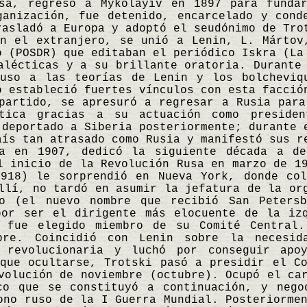
esa, regresó a Mykolayiv en 1897 para funda
ganización, fue detenido, encarcelado y cond
rasladó a Europa y adoptó el seudónimo de Tro
en el extranjero, se unió a Lenin, L. Mártov
o (POSDR) que editaban el periódico Iskra (La
alécticas y a su brillante oratoria. Durante
puso a las teorías de Lenin y los bolcheviq
o estableció fuertes vínculos con esta facció
partido, se apresuró a regresar a Rusia para
ítica gracias a su actuación como preside
 deportado a Siberia posteriormente; durante 
aís tan atrasado como Rusia y manifestó sus r
ia en 1907, dedicó la siguiente década a d
l inicio de la Revolución Rusa en marzo de 1
918) le sorprendió en Nueva York, donde col
llí, no tardó en asumir la jefatura de la or
o (el nuevo nombre que recibió San Petersb
por ser el dirigente más elocuente de la iz
 fue elegido miembro de su Comité Central.
bre. Coincidió con Lenin sobre la necesid
 revolucionaria y luchó por conseguir apo
que ocultarse, Trotski pasó a presidir el Co
volución de noviembre (octubre). Ocupó el ca
co que se constituyó a continuación, y nego
ono ruso de la I Guerra Mundial. Posteriorme