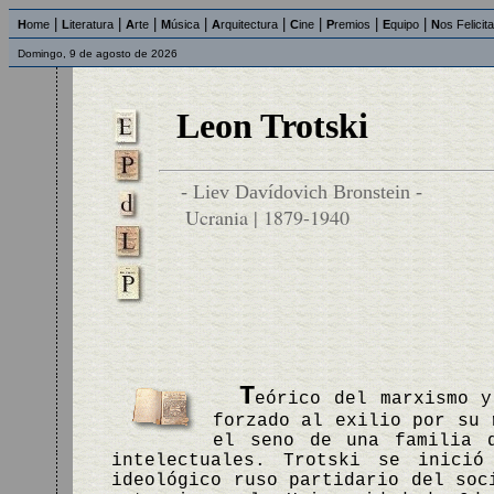
|
|
|
|
|
|
|
|
H
ome
L
iteratura
A
rte
M
úsica
A
rquitectura
C
ine
P
remios
E
quipo
N
os Felicit
Domingo, 9 de agosto de 2026
Leon Trotski
- Liev Davídovich Bronstein -
Ucrania | 1879-1940
T
eórico del marxismo y
forzado al exilio por su 
el seno de una familia 
intelectuales. Trotski se inició
ideológico ruso partidario del soc