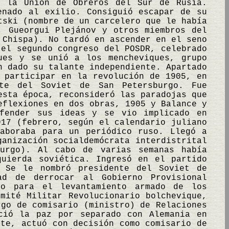
r la Unión de Obreros del Sur de Rusia.
enado al exilio. Consiguió escapar de su
tski (nombre de un carcelero que le había
, Gueorgui Plejánov y otros miembros del
 Chispa). No tardó en ascender en el seno
 el segundo congreso del POSDR, celebrado
ues y se unió a los mencheviques, grupo
n dado su talante independiente. Apartado
 participar en la revolución de 1905, en
nte del Soviet de San Petersburgo. Fue
esta época, reconsideró las paradojas que
eflexiones en dos obras, 1905 y Balance y
efender sus ideas y se vio implicado en
917 (febrero, según el calendario juliano
aboraba para un periódico ruso. Llegó a
ganización socialdemócrata interdistrital
urgo). Al cabo de varias semanas había
quierda soviética. Ingresó en el partido
 Se le nombró presidente del Soviet de
ad de derrocar al Gobierno Provisional
yo para el levantamiento armado de los
mité Militar Revolucionario bolchevique,
rgo de comisario (ministro) de Relaciones
ció la paz por separado con Alemania en
nte, actuó con decisión como comisario de