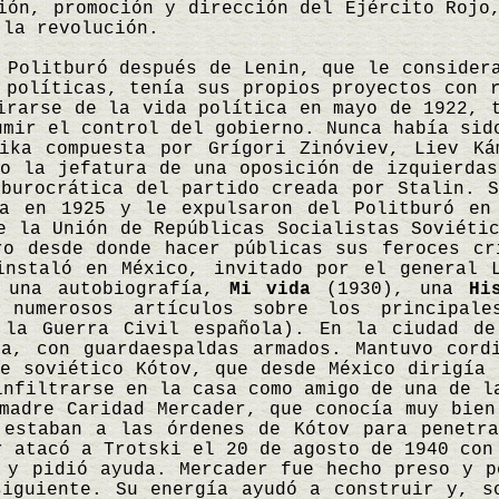
ión, promoción y dirección del Ejército Rojo
 la revolución.
 Politburó después de Lenin, que le consider
 políticas, tenía sus propios proyectos con 
irarse de la vida política en mayo de 1922, 
umir el control del gobierno. Nunca había sid
ika compuesta por Grígori Zinóviev, Liev Ká
o la jefatura de una oposición de izquierdas
burocrática del partido creada por Stalin. S
ra en 1925 y le expulsaron del Politburó en
e la Unión de Repúblicas Socialistas Soviéti
ro desde donde hacer públicas sus feroces cr
instaló en México, invitado por el general 
, una autobiografía,
Mi vida
(1930), una
Hi
numerosos artículos sobre los principale
 la Guerra Civil española). En la ciudad de
za, con guardaespaldas armados. Mantuvo cord
e soviético Kótov, que desde México dirigía 
infiltrarse en la casa como amigo de una de l
madre Caridad Mercader, que conocía muy bien
 estaban a las órdenes de Kótov para penetr
r atacó a Trotski el 20 de agosto de 1940 con
 y pidió ayuda. Mercader fue hecho preso y p
siguiente. Su energía ayudó a construir y, s