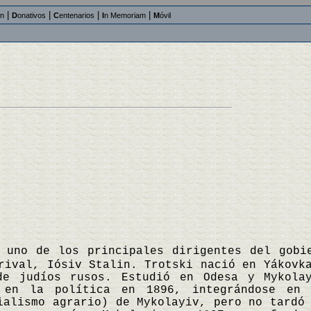
|
|
|
|
an
D
onativos
C
entenarios
I
n Memoriam
M
óvil
 uno de los principales dirigentes del gobi
rival, Iósiv Stalin. Trotski nació en Yákovk
de judíos rusos. Estudió en Odesa y Mykola
 en la política en 1896, integrándose en 
ialismo agrario) de Mykolayiv, pero no tardó