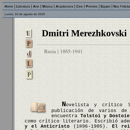
|
|
|
|
|
|
|
|
H
ome
L
iteratura
A
rte
M
úsica
A
rquitectura
C
ine
P
remios
E
quipo
N
os Felicit
Lunes, 10 de agosto de 2026
Dmitri Merezhkovski
Rusia | 1865-1941
N
ovelista y crítico 
publicación de varios de
encuentra
Tolstoi y Dostoie
como crítico literario. Escribió ad
y el Anticristo
(1896-1905).
El rei