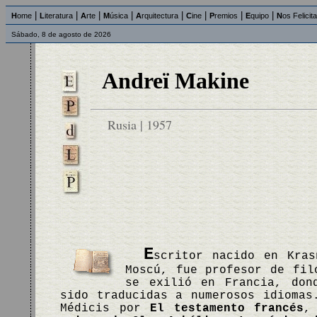
|
|
|
|
|
|
|
|
H
ome
L
iteratura
A
rte
M
úsica
A
rquitectura
C
ine
P
remios
E
quipo
N
os Felicit
Sábado, 8 de agosto de 2026
Andreï Makine
Rusia | 1957
E
scritor nacido en Kras
Moscú, fue profesor de fil
se exilió en Francia, don
sido traducidas a numerosos idiomas
Médicis por
El testamento francés
,