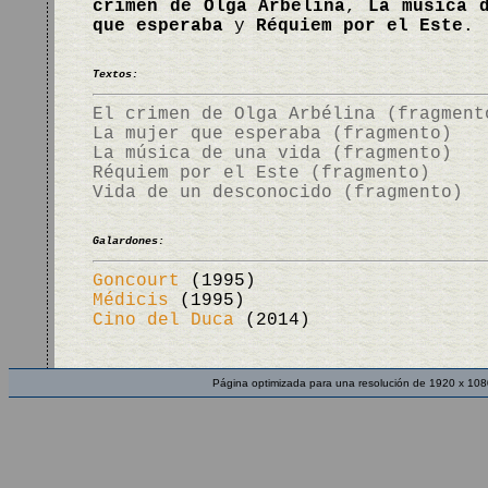
crimen de Olga Arbélina
,
La música 
que esperaba
y
Réquiem por el Este
. 
Textos:
El crimen de Olga Arbélina (fragment
La mujer que esperaba (fragmento)
La música de una vida (fragmento)
Réquiem por el Este (fragmento)
Vida de un desconocido (fragmento)
Galardones:
Goncourt
(1995)
Médicis
(1995)
Cino del Duca
(2014)
Página optimizada para una resolución de 1920 x 108