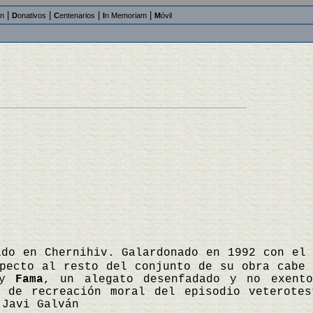
|
|
|
|
an
D
onativos
C
entenarios
I
n Memoriam
M
óvil
ido en Chernihiv. Galardonado en 1992 con el
pecto al resto del conjunto de su obra cabe 
y
Fama
, un alegato desenfadado y no exento
 de recreación moral del episodio veterotes
 Javi Galván