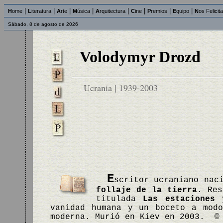
|
|
|
|
|
|
|
|
H
ome
L
iteratura
A
rte
M
úsica
A
rquitectura
C
ine
P
remios
E
quipo
N
os Felicit
Sábado, 8 de agosto de 2026
Volodymyr Drozd
Ucrania | 1939-2003
E
scritor ucraniano nac
follaje de la tierra
. Res
titulada
Las estaciones
vanidad humana y un boceto a modo
moderna. Murió en Kiev en 2003. ©