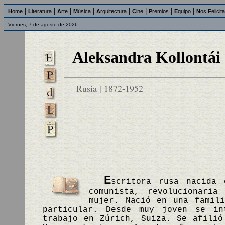
|
|
|
|
|
|
|
|
H
ome
L
iteratura
A
rte
M
úsica
A
rquitectura
C
ine
P
remios
E
quipo
N
os Felicit
Viernes, 7 de agosto de 2026
Aleksandra Kollontái
Rusia | 1872-1952
E
scritora rusa nacida 
comunista, revolucionari
mujer. Nació en una famili
particular. Desde muy joven se in
trabajo en Zúrich, Suiza. Se afilió