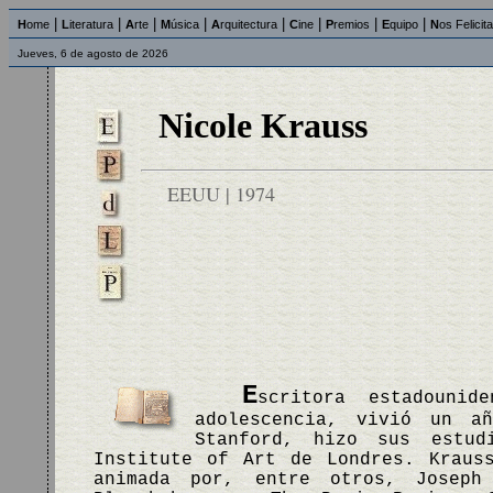
|
|
|
|
|
|
|
|
H
ome
L
iteratura
A
rte
M
úsica
A
rquitectura
C
ine
P
remios
E
quipo
N
os Felicit
Jueves, 6 de agosto de 2026
Nicole Krauss
EEUU | 1974
E
scritora estadouni
adolescencia, vivió un a
Stanford, hizo sus estu
Institute of Art de Londres. Kraus
animada por, entre otros, Joseph