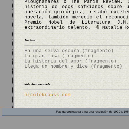
Ploughshares o The Paris Review.
historia de ecos kafkianos sobre 
operación quirúrgica, recabó excel
novela, también mereció el reconoc
Premio Nobel de Literatura J.M
extraordinario talento. © Natalia R
Textos:
En una selva oscura (fragmento)
La gran casa (fragmento)
La historia del amor (fragmento)
Llega un hombre y dice (fragmento)
Web Recomendada:
nicolekrauss.com
Página optimizada para una resolución de 1920 x 108