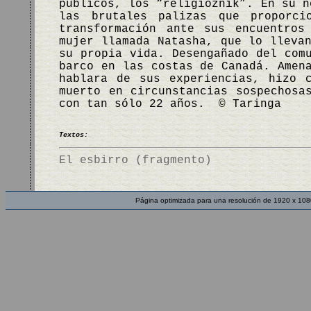
públicos, los “religioznik”. En su 
las brutales palizas que proporci
transformación ante sus encuentros
mujer llamada Natasha, que lo lleva
su propia vida. Desengañado del com
barco en las costas de Canadá. Amen
hablara de sus experiencias, hizo 
muerto en circunstancias sospechosa
con tan sólo 22 años. © Taringa
Textos:
El esbirro (fragmento)
Página optimizada para una resolución de 1920 x 108