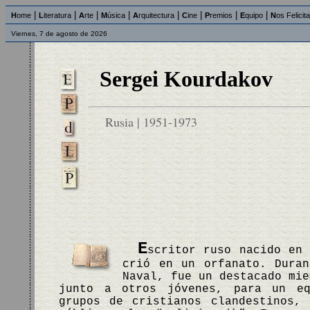
|
|
|
|
|
|
|
|
H
ome
L
iteratura
A
rte
M
úsica
A
rquitectura
C
ine
P
remios
E
quipo
N
os Felicit
Viernes, 7 de agosto de 2026
Sergei Kourdakov
Rusia | 1951-1973
E
scritor ruso nacido en 
crió en un orfanato. Duran
Naval, fue un destacado mie
junto a otros jóvenes, para un eq
grupos de cristianos clandestinos,