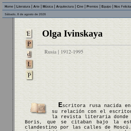
|
|
|
|
|
|
|
|
H
ome
L
iteratura
A
rte
M
úsica
A
rquitectura
C
ine
P
remios
E
quipo
N
os Felicit
Sábado, 8 de agosto de 2026
Olga Ivinskaya
Rusia | 1912-1995
E
scritora rusa nacida en
su relación con el escrito
la revista literaria donde
Boris, que se citaban bajo la es
clandestino por las calles de Moscú