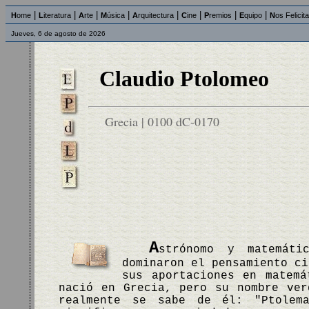
|
|
|
|
|
|
|
|
H
ome
L
iteratura
A
rte
M
úsica
A
rquitectura
C
ine
P
remios
E
quipo
N
os Felicit
Jueves, 6 de agosto de 2026
Claudio Ptolomeo
Grecia | 0100 dC-0170
A
strónomo y matemáti
dominaron el pensamiento ci
sus aportaciones en matemá
nació en Grecia, pero su nombre ver
realmente se sabe de él: "Ptolem