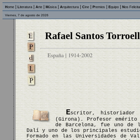
|
|
|
|
|
|
|
|
H
ome
L
iteratura
A
rte
M
úsica
A
rquitectura
C
ine
P
remios
E
quipo
N
os Felicit
Viernes, 7 de agosto de 2026
Rafael Santos Torroel
España | 1914-2002
E
scritor, historiador
(Girona). Profesor emérito
de Barcelona, fue uno de l
Dalí y uno de los principales estudi
Formado en las Universidades de Va