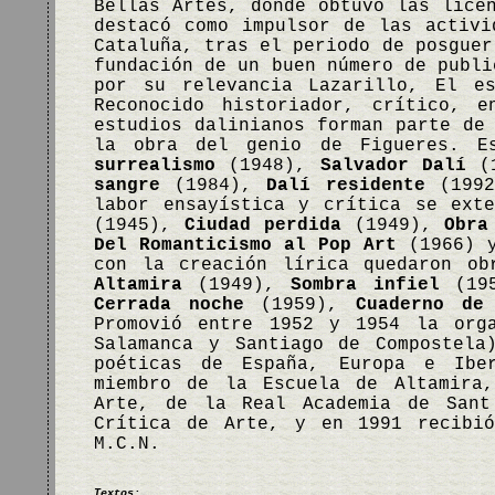
Bellas Artes, donde obtuvo las lice
destacó como impulsor de las activi
Cataluña, tras el periodo de posguer
fundación de un buen número de publi
por su relevancia Lazarillo, El e
Reconocido historiador, crítico, e
estudios dalinianos forman parte de
la obra del genio de Figueres. 
surrealismo
(1948),
Salvador Dalí
(1
sangre
(1984),
Dalí residente
(199
labor ensayística y crítica se ext
(1945),
Ciudad perdida
(1949),
Obra
Del Romanticismo al Pop Art
(1966)
con la creación lírica quedaron o
Altamira
(1949),
Sombra infiel
(195
Cerrada noche
(1959),
Cuaderno de
Promovió entre 1952 y 1954 la orga
Salamanca y Santiago de Compostela
poéticas de España, Europa e Iber
miembro de la Escuela de Altamira,
Arte, de la Real Academia de Sant
Crítica de Arte, y en 1991 recibi
M.C.N.
Textos: