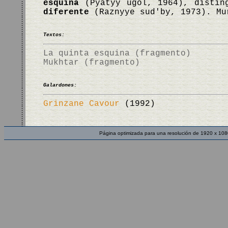
esquina
(Pyatyy ugol, 1964), distin
diferente
(Raznyye sud'by, 1973). Mu
Textos:
La quinta esquina (fragmento)
Mukhtar (fragmento)
Galardones:
Grinzane Cavour
(1992)
Página optimizada para una resolución de 1920 x 108