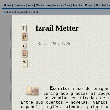
|
|
|
|
|
|
|
|
H
ome
L
iteratura
A
rte
M
úsica
A
rquitectura
C
ine
P
remios
E
quipo
N
os Felicit
Sábado, 8 de agosto de 2026
Izrail Metter
Rusia | 1909-1996
E
scritor ruso de origen
Leningrado gracias al apoy
se vendían en tiradas de e
Entre sus cuentos y novelas, varios
español, inglés, alemán, polaco 