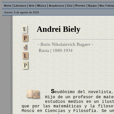
|
|
|
|
|
|
|
|
H
ome
L
iteratura
A
rte
M
úsica
A
rquitectura
C
ine
P
remios
E
quipo
N
os Felicit
Jueves, 6 de agosto de 2026
Andrei Biely
- Boris Nikolaievich Bugaev -
Rusia | 1880-1934
S
eudónimo del novelista
Hijo de un profesor de mate
estudios medios en un ilus
que por las matemáticas y la filoso
Moscú en Ciencias y Filosofía. Se u