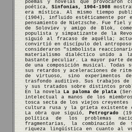
poemas y novelas que provocaron c
poética,
Sinfonías, 1904-1908
mostrab
era mística. Al mismo tiempo pub
(1904), influido estéticamente por 
pensamiento de Nietzsche. Fue fiel y
de Soloviev y amigo de Blok, come
populista y simpatizante de la Rev
siguió al fracaso de aquélla; actu
convirtió en discípulo del antroposo
consideraron "simbolista reaccionari
materialismo dialéctico unido a l
bastante peculiar. La mayor parte d
de una composición musical. Todas s
sus retardos y aceleraciones de ritm
de virtuoso, sino experimentos de
trasfondo auditivo. Sus trabajos de
y sus tratados sobre distintos prob
En la novela
La paloma de plata
(Sere
intelectual a manos de los miembro
tosca secta de los viejos creyentes 
cultura rusa y la grieta existente 
La obra que siguió,
Petrogrado
(191
política de los problemas naci
fragmentarias, la combinación de 
riqueza lingüística en cuanto al v