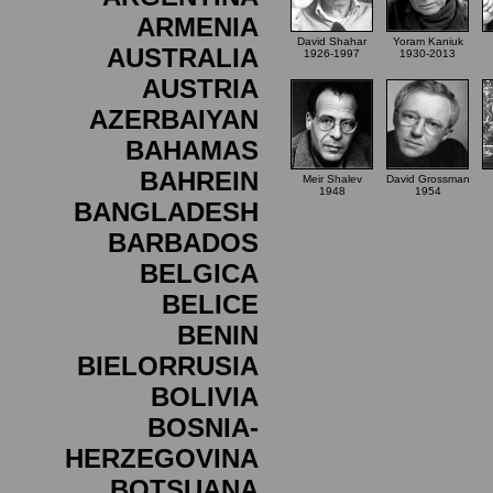
ARMENIA
David Shahar
Yoram Kaniuk
AUSTRALIA
1926-1997
1930-2013
AUSTRIA
AZERBAIYAN
BAHAMAS
BAHREIN
Meir Shalev
David Grossman
1948
1954
BANGLADESH
BARBADOS
BELGICA
BELICE
BENIN
BIELORRUSIA
BOLIVIA
BOSNIA-
HERZEGOVINA
BOTSUANA