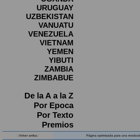
URUGUAY
UZBEKISTAN
VANUATU
VENEZUELA
VIETNAM
YEMEN
YIBUTI
ZAMBIA
ZIMBABUE
De la A a la Z
Por Epoca
Por Texto
Premios
::Volver arriba::
Página optimizada para una resoluci