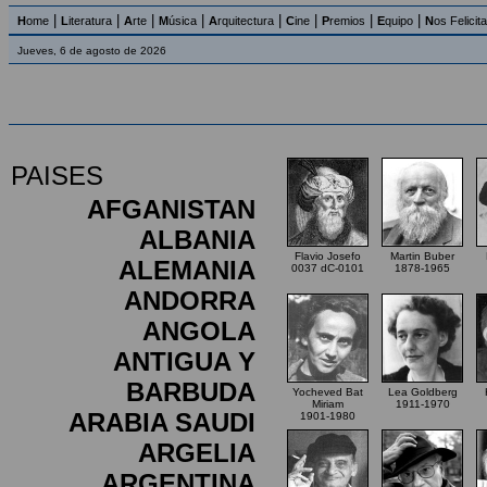
|
|
|
|
|
|
|
|
H
ome
L
iteratura
A
rte
M
úsica
A
rquitectura
C
ine
P
remios
E
quipo
N
os Felicit
Jueves, 6 de agosto de 2026
PAISES
AFGANISTAN
ALBANIA
Flavio Josefo
Martin Buber
ALEMANIA
0037 dC-0101
1878-1965
ANDORRA
ANGOLA
ANTIGUA Y
BARBUDA
Yocheved Bat
Lea Goldberg
Miriam
1911-1970
ARABIA SAUDI
1901-1980
ARGELIA
ARGENTINA