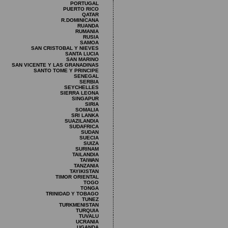
PORTUGAL
PUERTO RICO
QATAR
R.DOMINICANA
RUANDA
RUMANIA
RUSIA
SAMOA
SAN CRISTOBAL Y NIEVES
SANTA LUCIA
SAN MARINO
SAN VICENTE Y LAS GRANADINAS
SANTO TOME Y PRINCIPE
SENEGAL
SERBIA
SEYCHELLES
SIERRA LEONA
SINGAPUR
SIRIA
SOMALIA
SRI LANKA
SUAZILANDIA
SUDAFRICA
SUDAN
SUECIA
SUIZA
SURINAM
TAILANDIA
TAIWAN
TANZANIA
TAYIKISTAN
TIMOR ORIENTAL
TOGO
TONGA
TRINIDAD Y TOBAGO
TUNEZ
TURKMENISTAN
TURQUIA
TUVALU
UCRANIA
UGANDA