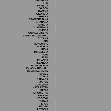
FINLANDIA
FIYI
FRANCIA
GABON
GAMBIA
GEORGIA
GHANA
GRAN BRETAÑA
GRANADA
GRECIA
GUATEMALA
GUINEA
GUINEA BISSAU
GUINEA ECUATORIAL
GUYANA
HAITI
HONDURAS
HUNGRIA
INDIA
INDONESIA
IRAQ
IRAN
IRLANDA
ISLANDIA
ISLAS FEROE
ISLAS MARSHALL
ISLAS SALOMON
ISRAEL
ITALIA
JAMAICA
JAPON
JORDANIA
KAZAJISTAN
KENIA
KIRGUISTAN
KIRIBATI
KOSOVO
KUWAIT
LAOS
LESOTO
LETONIA