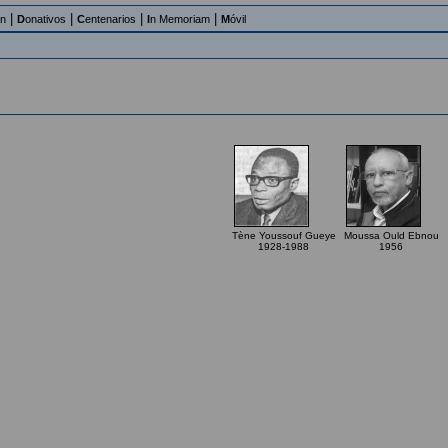
|
|
|
|
an
D
onativos
C
entenarios
I
n Memoriam
M
óvil
Tène Youssouf Gueye
Moussa Ould Ebnou
1928-1988
1956