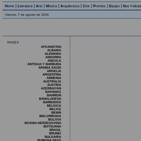
|
|
|
|
|
|
|
|
H
ome
L
iteratura
A
rte
M
úsica
A
rquitectura
C
ine
P
remios
E
quipo
N
os Felicit
Viernes, 7 de agosto de 2026
PAISES
AFGANISTAN
ALBANIA
ALEMANIA
ANDORRA
ANGOLA
ANTIGUA Y BARBUDA
ARABIA SAUDI
ARGELIA
ARGENTINA
ARMENIA
AUSTRALIA
AUSTRIA
AZERBAIYAN
BAHAMAS
BAHREIN
BANGLADESH
BARBADOS
BELGICA
BELICE
BENIN
BIELORRUSIA
BOLIVIA
BOSNIA-HERZEGOVINA
BOTSUANA
BRASIL
BRUNEI
BULGARIA
BURKINA FASO