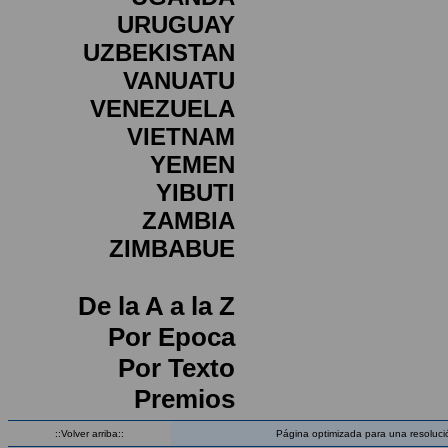
URUGUAY
UZBEKISTAN
VANUATU
VENEZUELA
VIETNAM
YEMEN
YIBUTI
ZAMBIA
ZIMBABUE
De la A a la Z
Por Epoca
Por Texto
Premios
::Volver arriba::
Página optimizada para una resoluci