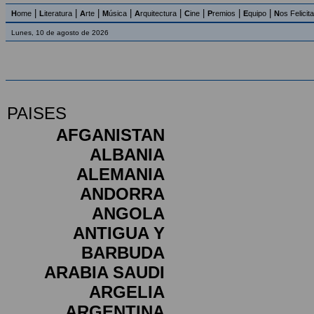
|
|
|
|
|
|
|
|
H
ome
L
iteratura
A
rte
M
úsica
A
rquitectura
C
ine
P
remios
E
quipo
N
os Felicit
Lunes, 10 de agosto de 2026
PAISES
AFGANISTAN
ALBANIA
ALEMANIA
ANDORRA
ANGOLA
ANTIGUA Y
BARBUDA
ARABIA SAUDI
ARGELIA
ARGENTINA