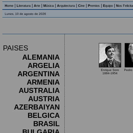
|
|
|
|
|
|
|
|
H
ome
L
iteratura
A
rte
M
úsica
A
rquitectura
C
ine
P
remios
E
quipo
N
os Felicit
Lunes, 10 de agosto de 2026
PAISES
ALEMANIA
ARGELIA
Enrique Soro
Pedro
ARGENTINA
1884-1954
ARMENIA
AUSTRALIA
AUSTRIA
AZERBAIYAN
BELGICA
BRASIL
BULGARIA