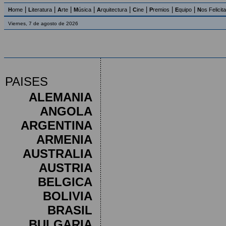
|
|
|
|
|
|
|
|
H
ome
L
iteratura
A
rte
M
úsica
A
rquitectura
C
ine
P
remios
E
quipo
N
os Felicit
Viernes, 7 de agosto de 2026
PAISES
ALEMANIA
ANGOLA
ARGENTINA
ARMENIA
AUSTRALIA
AUSTRIA
BELGICA
BOLIVIA
BRASIL
BULGARIA