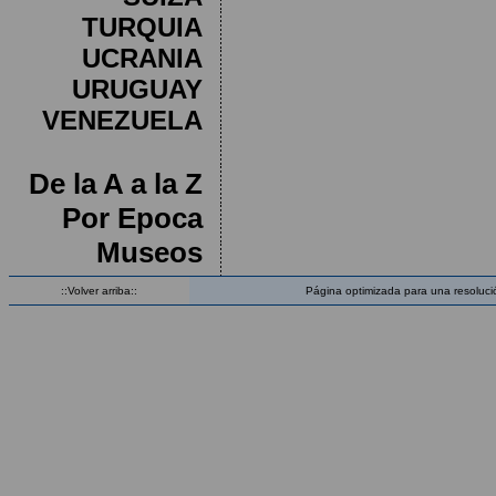
TURQUIA
UCRANIA
URUGUAY
VENEZUELA
De la A a la Z
Por Epoca
Museos
::Volver arriba::
Página optimizada para una resoluci