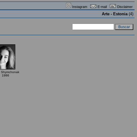
Instagram
E-mail
Disclaimer
Arte - Estonia
(4)
a Shymchonak
1986