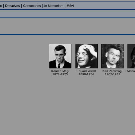
|
|
|
|
an
D
onativos
C
entenarios
I
n Memoriam
M
óvil
Konrad Mägi
Eduard Wiiralt
Karl Pärsimägi
Alen
1878-1925
1898-1954
1902-1942