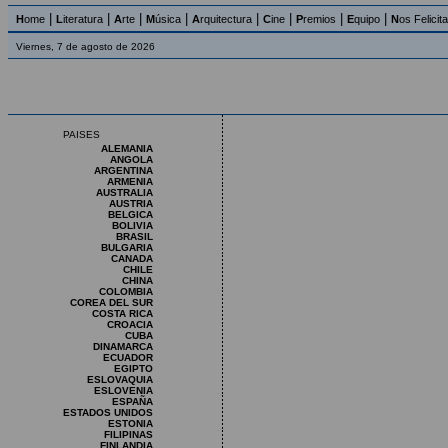
|
|
|
|
|
|
|
|
H
ome
L
iteratura
A
rte
M
úsica
A
rquitectura
C
ine
P
remios
E
quipo
N
os Felicit
Viernes, 7 de agosto de 2026
PAISES
ALEMANIA
ANGOLA
ARGENTINA
ARMENIA
AUSTRALIA
AUSTRIA
BELGICA
BOLIVIA
BRASIL
BULGARIA
CANADA
CHILE
CHINA
COLOMBIA
COREA DEL SUR
COSTA RICA
CROACIA
CUBA
DINAMARCA
ECUADOR
EGIPTO
ESLOVAQUIA
ESLOVENIA
ESPAÑA
ESTADOS UNIDOS
ESTONIA
FILIPINAS
FINLANDIA