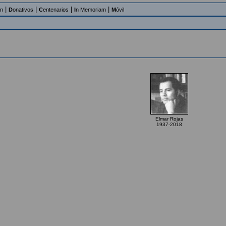
|
|
|
|
an
D
onativos
C
entenarios
I
n Memoriam
M
óvil
Elmar Rojas
1937-2018