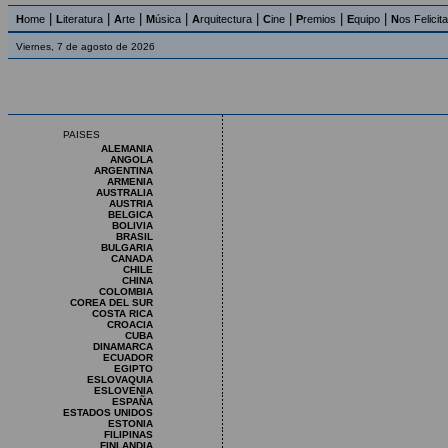
|
|
|
|
|
|
|
|
H
ome
L
iteratura
A
rte
M
úsica
A
rquitectura
C
ine
P
remios
E
quipo
N
os Felicit
Viernes, 7 de agosto de 2026
PAISES
ALEMANIA
ANGOLA
ARGENTINA
ARMENIA
AUSTRALIA
AUSTRIA
BELGICA
BOLIVIA
BRASIL
BULGARIA
CANADA
CHILE
CHINA
COLOMBIA
COREA DEL SUR
COSTA RICA
CROACIA
CUBA
DINAMARCA
ECUADOR
EGIPTO
ESLOVAQUIA
ESLOVENIA
ESPAÑA
ESTADOS UNIDOS
ESTONIA
FILIPINAS
FINLANDIA