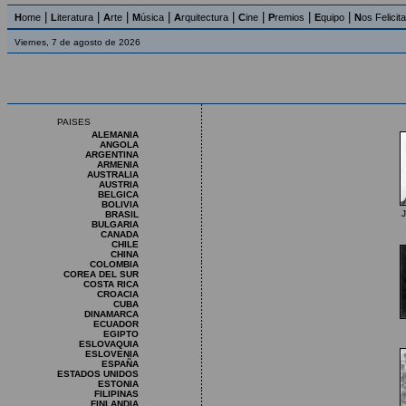
|
|
|
|
|
|
|
|
H
ome
L
iteratura
A
rte
M
úsica
A
rquitectura
C
ine
P
remios
E
quipo
N
os Felicit
Viernes, 7 de agosto de 2026
PAISES
ALEMANIA
ANGOLA
ARGENTINA
ARMENIA
AUSTRALIA
AUSTRIA
BELGICA
BOLIVIA
J
BRASIL
BULGARIA
CANADA
CHILE
CHINA
COLOMBIA
COREA DEL SUR
COSTA RICA
CROACIA
CUBA
DINAMARCA
ECUADOR
EGIPTO
ESLOVAQUIA
ESLOVENIA
ESPAÑA
ESTADOS UNIDOS
ESTONIA
FILIPINAS
FINLANDIA