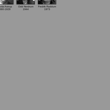
olai Astrup
Odd Nerdrum
Fredrik Raddum
880-1928
1944
1973