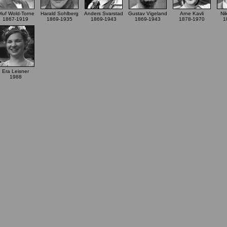
luf Wold-Torne
Harald Sohlberg
Anders Svarstad
Gustav Vigeland
Arne Kavli
Nik
1867-1919
1869-1935
1869-1943
1869-1943
1878-1970
1
Era Leisner
1988