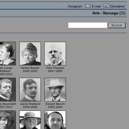
Instagram
E-mail
Disclaimer
Arte - Noruega
(25)
itty Lange
Harriet Backer
Frits Thaulow
Kielland
1845-1932
1847-1906
843-1914
s Heyerdahl
Jacob Bratland
Edvard Munch
857-1913
1859-1906
1863-1944