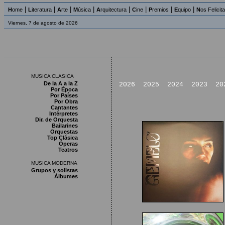
|
|
|
|
|
|
|
|
H
ome
L
iteratura
A
rte
M
úsica
A
rquitectura
C
ine
P
remios
E
quipo
N
os Felicit
Viernes, 7 de agosto de 2026
MUSICA CLASICA
De la A a la Z
2026
2025
2024
2023
20
Por Época
Por Países
Por Obra
Cantantes
Intérpretes
Dir. de Orquesta
Bailarines
Orquestas
Top Clásica
Óperas
Teatros
MUSICA MODERNA
Grupos y solistas
Álbumes