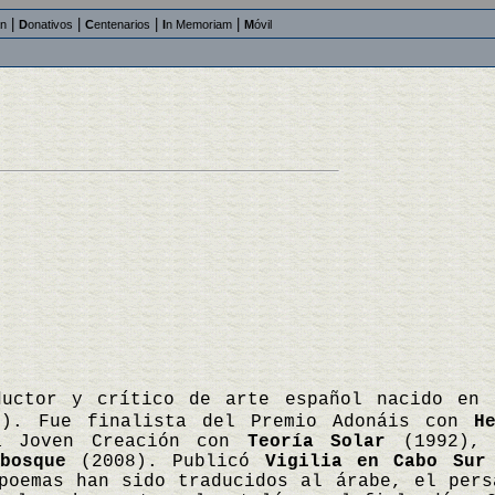
|
|
|
|
an
D
onativos
C
entenarios
I
n Memoriam
M
óvil
ductor y crítico de arte español nacido en 
). Fue finalista del Premio Adonáis con
H
la Joven Creación con
Teoría Solar
(1992), 
bosque
(2008). Publicó
Vigilia en Cabo Sur
oemas han sido traducidos al árabe, el pers