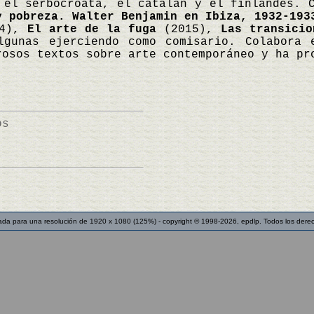
 el serbocroata, el catalán y el finlandés. 
y pobreza. Walter Benjamin en Ibiza, 1932-193
4),
El arte de la fuga
(2015),
Las transicio
lgunas ejerciendo como comisario. Colabora 
rosos textos sobre arte contemporáneo y ha pr
os
ada para una resolución de 1920 x 1080 (125%) - copyright © 1998-2026, epdlp. Todos los dere