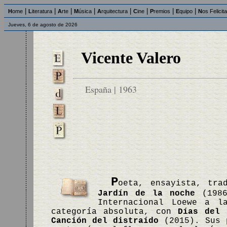
|
|
|
|
|
|
|
|
H
ome
L
iteratura
A
rte
M
úsica
A
rquitectura
C
ine
P
remios
E
quipo
N
os Felicit
Jueves, 6 de agosto de 2026
Vicente Valero
España | 1963
P
oeta, ensayista, tra
Jardín de la noche
(1986
Internacional Loewe a 
categoría absoluta, con
Días del 
Canción del distraído
(2015). Sus p