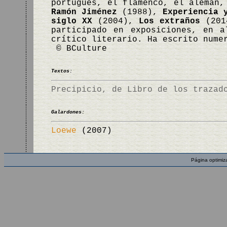
portugués, el flamenco, el alemán,
Ramón Jiménez
(1988),
Experiencia 
siglo XX
(2004),
Los extraños
(201
participado en exposiciones, en a
crítico literario. Ha escrito nume
© BCulture
Textos:
Precipicio, de Libro de los trazad
Galardones:
Loewe
(2007)
Página optimiz