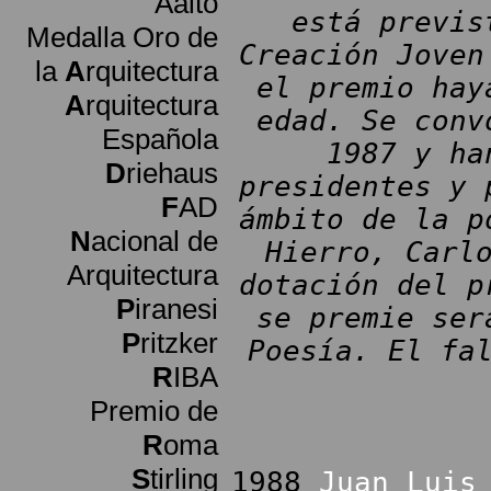
Aalto
está previs
Medalla Oro de
Creación Joven
la
A
rquitectura
el premio hay
A
rquitectura
edad. Se conv
Española
1987 y ha
D
riehaus
presidentes y 
F
AD
ámbito de la p
N
acional de
Hierro, Carl
Arquitectura
dotación del p
P
iranesi
se premie ser
P
ritzker
Poesía. El fa
R
IBA
Premio de
R
oma
S
tirling
1988
Juan Luis