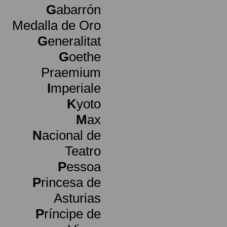
G
abarrón
Medalla de Oro
G
eneralitat
G
oethe
Praemium
I
mperiale
K
yoto
M
ax
N
acional de
Teatro
P
essoa
P
rincesa de
Asturias
P
ríncipe de