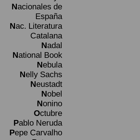
N
acionales de
España
N
ac. Literatura
Catalana
N
adal
N
ational Book
N
ebula
N
elly Sachs
N
eustadt
N
obel
N
onino
O
ctubre
P
ablo Neruda
P
epe Carvalho