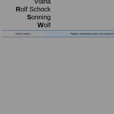
Viana
R
olf Schock
S
onning
W
olf
::Volver arriba::
Página optimizada para una resoluci