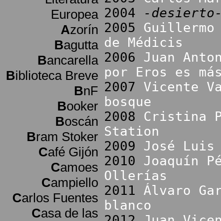
2004
-desierto
Europea
2005
Guillermo
A
zorín
de Médicis
B
agutta
2006
Juan Anto
B
ancarella
por Eros es má
B
iblioteca Breve
2007
Vicente V
B
nF
bosque
B
ooker
2008
Cristina 
B
oscán
Station
B
ram Stoker
2009
José Luis
C
afé Gijón
2010
Joaquín P
C
amoes
Ollerías
C
ampiello
2011
Álvaro Ga
C
arlos Fuentes
blanco
C
asa de las
2012
Juan Vice