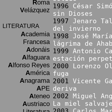
R
oma
1996
César Sim
V
elázquez
sin Dioses
1997
Jenaro Ta
LITERATURA
del invierno
A
cademia
1998
José Marí
Francesa
lágrima de Aha
A
donáis
1999
Antonio C
A
lfaguara
estación perpe
A
lfonso Reyes
2000
Lorenzo O
A
mérica
fuga
A
nagrama
2001
Vicente G
A
PE
deriva
A
teneo
2002
Miguel An
La miel salvaj
A
ustriaco
2003
Carlos Ma
Literatura