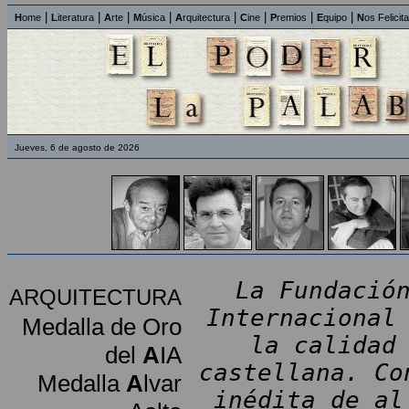
|
|
|
|
|
|
|
|
H
ome
L
iteratura
A
rte
M
úsica
A
rquitectura
C
ine
P
remios
E
quipo
N
os Felicit
Jueves, 6 de agosto de 2026
La Fundació
ARQUITECTURA
Internacional
Medalla de Oro
la calidad
del
A
IA
castellana. Co
Medalla
A
lvar
inédita de al