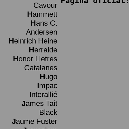
Página oficial
Cavour
H
ammett
H
ans C.
Andersen
H
einrich Heine
H
erralde
H
onor Lletres
Catalanes
H
ugo
I
mpac
I
nterallié
J
ames Tait
Black
J
aume Fuster