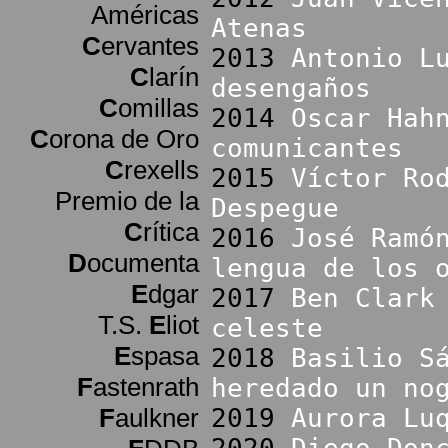
Américas
Atenas
C
ervantes
2013
Antonio L
C
larín
desengaños
C
omillas
2014
Oscar Hah
C
orona de Oro
comunicantes
C
rexells
2015
Víctor Ro
Premio de la
Despegue
C
rítica
2016
José Ramó
D
ocumenta
lengua de los 
E
dgar
2017
Ben Clark
T.S.
E
liot
celeste
E
spasa
2018
Basilio S
F
astenrath
heredado un no
F
aulkner
2019
Aurora Lu