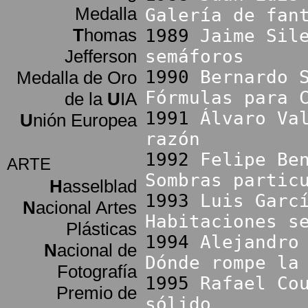
Medalla
Galería de fan
T
homas
1989
Jaime Sil
Jefferson
semáforos
1990
Bernardo 
Medalla de Oro
Fórmulas para 
de la
U
IA
1991
Álvaro Va
U
nión Europea
razón
1992
Felipe Be
ARTE
Sombras partic
H
asselblad
1993
Luis Garc
N
acional Artes
Habitaciones s
Plásticas
1994
Alejandro
N
acional de
Dónde rompe la
Fotografía
1995
Rafael Co
Premio de
sólido