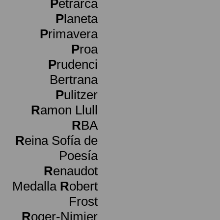
P
etrarca
P
laneta
P
rimavera
P
roa
P
rudenci
Bertrana
P
ulitzer
R
amon Llull
R
BA
R
eina Sofía de
Poesía
R
enaudot
Medalla
R
obert
Frost
R
oger-Nimier