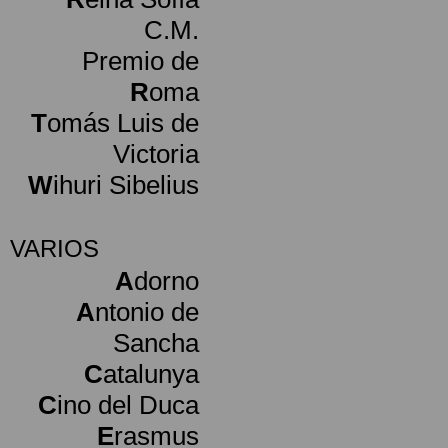
C.M.
Premio de
R
oma
T
omás Luis de
Victoria
W
ihuri Sibelius
VARIOS
A
dorno
A
ntonio de
Sancha
C
atalunya
C
ino del Duca
E
rasmus