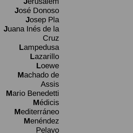
J
erusalem
J
osé Donoso
J
osep Pla
J
uana Inés de la
Cruz
L
ampedusa
L
azarillo
L
oewe
M
achado de
Assis
M
ario Benedetti
M
édicis
M
editerráneo
M
enéndez
Pelayo