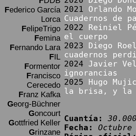
2020
Diego Don
F
DDB
2021
Orlando M
F
ederico García
Cuadernos de p
Lorca
2022
Reiniel P
F
elipeTrigo
el cuerpo
F
emina
2023
Diego Roe
F
ernando Lara
cuadernos perd
F
IL
2024
Javier Ve
F
ormentor
ignorancias
F
rancisco
2025
Hugo Muji
Cerecedo
la brisa, y la
F
ranz Kafka
G
eorg-Büchner
G
oncourt
Cuantía:
30.00
G
ottfried Keller
Fecha:
Octubre
G
rinzane