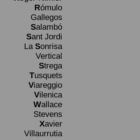
R
ómulo
Gallegos
S
alambó
S
ant Jordi
La
S
onrisa
Vertical
S
trega
T
usquets
V
iareggio
V
ilenica
W
allace
Stevens
X
avier
Villaurrutia