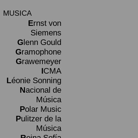
MUSICA
E
rnst von
Siemens
G
lenn Gould
G
ramophone
G
rawemeyer
I
CMA
L
éonie Sonning
N
acional de
Música
P
olar Music
P
ulitzer de la
Música
R
eina Sofía