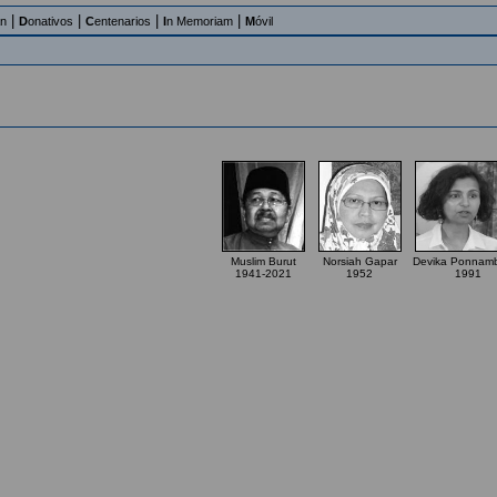
|
|
|
|
an
D
onativos
C
entenarios
I
n Memoriam
M
óvil
Muslim Burut
Norsiah Gapar
Devika Ponnam
1941-2021
1952
1991