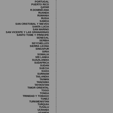
PORTUGAL
PUERTO RICO
QATAR
R.DOMINICANA
RUANDA
RUMANIA
RUSIA
SAMOA
SAN CRISTOBAL Y NIEVES
SANTA LUCIA
SAN MARINO
SAN VICENTE Y LAS GRANADINAS
SANTO TOME Y PRINCIPE
SENEGAL
SERBIA
SEYCHELLES
SIERRA LEONA
SINGAPUR
SIRIA
SOMALIA
SRI LANKA
SUAZILANDIA
SUDAFRICA
SUDAN
SUECIA
SUIZA
SURINAM
TAILANDIA
TAIWAN
TANZANIA
TAYIKISTAN
TIMOR ORIENTAL
TOGO
TONGA
TRINIDAD Y TOBAGO
TUNEZ
TURKMENISTAN
TURQUIA
TUVALU
UCRANIA
UGANDA