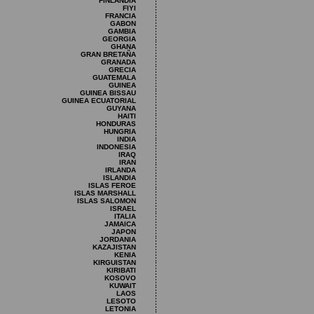
FINLANDIA
FIYI
FRANCIA
GABON
GAMBIA
GEORGIA
GHANA
GRAN BRETAÑA
GRANADA
GRECIA
GUATEMALA
GUINEA
GUINEA BISSAU
GUINEA ECUATORIAL
GUYANA
HAITI
HONDURAS
HUNGRIA
INDIA
INDONESIA
IRAQ
IRAN
IRLANDA
ISLANDIA
ISLAS FEROE
ISLAS MARSHALL
ISLAS SALOMON
ISRAEL
ITALIA
JAMAICA
JAPON
JORDANIA
KAZAJISTAN
KENIA
KIRGUISTAN
KIRIBATI
KOSOVO
KUWAIT
LAOS
LESOTO
LETONIA