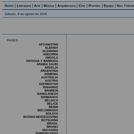
|
|
|
|
|
|
|
|
H
ome
L
iteratura
A
rte
M
úsica
A
rquitectura
C
ine
P
remios
E
quipo
N
os Felicit
Sábado, 8 de agosto de 2026
PAISES
AFGANISTAN
ALBANIA
ALEMANIA
ANDORRA
ANGOLA
ANTIGUA Y BARBUDA
ARABIA SAUDI
ARGELIA
ARGENTINA
ARMENIA
AUSTRALIA
AUSTRIA
AZERBAIYAN
BAHAMAS
BAHREIN
BANGLADESH
BARBADOS
BELGICA
BELICE
BENIN
BIELORRUSIA
BOLIVIA
BOSNIA-HERZEGOVINA
BOTSUANA
BRASIL
BRUNEI
BULGARIA
BURKINA FASO