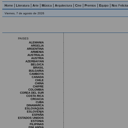
|
|
|
|
|
|
|
|
H
ome
L
iteratura
A
rte
M
úsica
A
rquitectura
C
ine
P
remios
E
quipo
N
os Felicit
Viernes, 7 de agosto de 2026
PAISES
ALEMANIA
ARGELIA
ARGENTINA
ARMENIA
AUSTRALIA
AUSTRIA
AZERBAIYAN
BELGICA
BRASIL
BULGARIA
CAMBOYA
CANADA
CHILE
CHINA
CHIPRE
COLOMBIA
COREA DEL SUR
COSTA RICA
CROACIA
CUBA
DINAMARCA
ESLOVAQUIA
ESLOVENIA
ESPAÑA
ESTADOS UNIDOS
ESTONIA
FILIPINAS
FINLANDIA