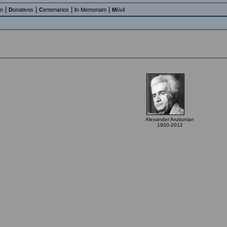
|
|
|
|
an
D
onativos
C
entenarios
I
n Memoriam
M
óvil
Alexander Arutiunian
1920-2012