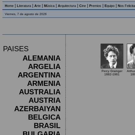
|
|
|
|
|
|
|
|
H
ome
L
iteratura
A
rte
M
úsica
A
rquitectura
C
ine
P
remios
E
quipo
N
os Felicit
Viernes, 7 de agosto de 2026
PAISES
ALEMANIA
ARGELIA
Percy Grainger
Arthu
ARGENTINA
1882-1961
18
ARMENIA
AUSTRALIA
AUSTRIA
AZERBAIYAN
BELGICA
BRASIL
BULGARIA