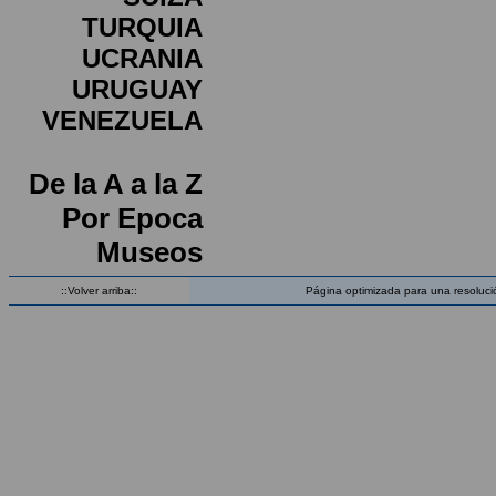
TURQUIA
UCRANIA
URUGUAY
VENEZUELA
De la A a la Z
Por Epoca
Museos
::Volver arriba::
Página optimizada para una resoluci