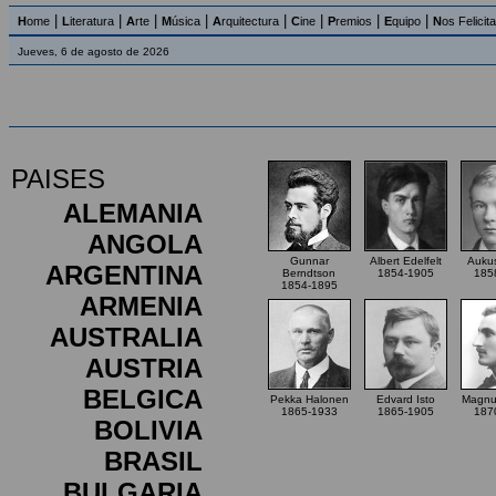
|
|
|
|
|
|
|
|
H
ome
L
iteratura
A
rte
M
úsica
A
rquitectura
C
ine
P
remios
E
quipo
N
os Felicit
Jueves, 6 de agosto de 2026
PAISES
ALEMANIA
ANGOLA
Gunnar
Albert Edelfelt
Aukus
ARGENTINA
Berndtson
1854-1905
185
1854-1895
ARMENIA
AUSTRALIA
AUSTRIA
BELGICA
Pekka Halonen
Edvard Isto
Magnus
1865-1933
1865-1905
187
BOLIVIA
BRASIL
BULGARIA