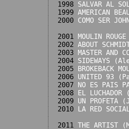
1998
SALVAR AL SO
1999
AMERICAN BEA
2000
COMO SER JOH
2001
MOULIN ROUGE
2002
ABOUT SCHMID
2003
MASTER AND C
2004
SIDEWAYS (Al
2005
BROKEBACK MO
2006
UNITED 93 (P
2007
NO ES PAIS P
2008
EL LUCHADOR 
2009
UN PROFETA (
2010
LA RED SOCIA
2011
THE ARTIST (