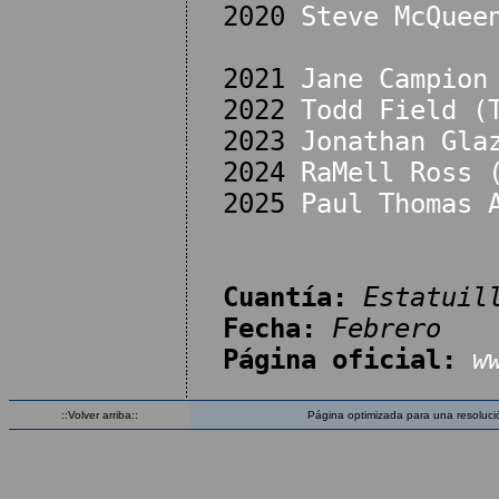
2020
Steve McQuee
2021
Jane Campion
2022
Todd Field (
2023
Jonathan Gla
2024
RaMell Ross 
2025
Paul Thomas 
Cuantía:
Estatuil
Fecha:
Febrero
Página oficial:
w
::Volver arriba::
Página optimizada para una resoluci