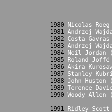
1980
Nicolas Roeg
1981
Andrzej Wajd
1982
Costa Gavras
1983
Andrzej Wajd
1984
Neil Jordan 
1985
Roland Joffé
1986
Akira Kurosa
1987
Stanley Kubr
1988
John Huston 
1989
Terence Davi
1990
Woody Allen 
1991
Ridley Scott