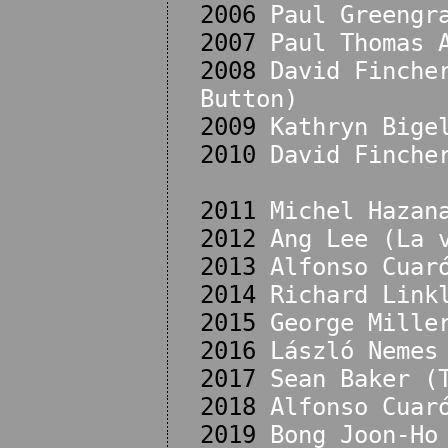
2006
Paul Greengr
2007
Paul Thomas 
2008
David Finche
Button)
2009
Kathryn Bige
2010
David Finche
2011
Michel Hazan
2012
Ang Lee (La 
2013
Alfonso Cuar
2014
Richard Link
2015
George Mille
2016
László Nemes
2017
Sean Baker (
2018
Alfonso Cuar
2019
Bong Joon-Ho