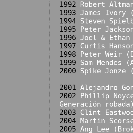
1992
Robert Altma
1993
James Ivory 
1994
Steven Spiel
1995
Peter Jackso
1996
Joel & Ethan
1997
Curtis Hanso
1998
Peter Weir (
1999
Sam Mendes (
2000
Spike Jonze 
2001
Alejandro Go
2002
Phillip Noyc
Generación robada
2003
Clint Eastwo
2004
Martin Scors
2005
Ang Lee (Bro