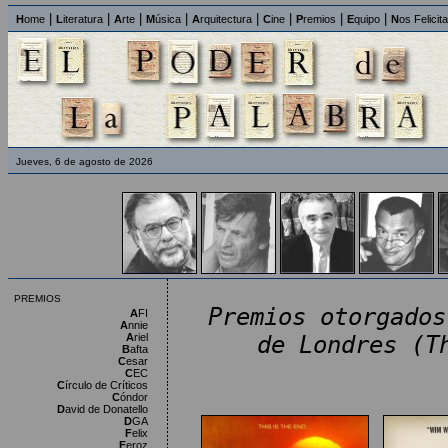
|
|
|
|
|
|
|
|
H
ome
L
iteratura
A
rte
M
úsica
A
rquitectura
C
ine
P
remios
E
quipo
N
os Felicit
Jueves, 6 de agosto de 2026
PREMIOS
Premios otorgados
A
FI
A
nnie
A
riel
de Londres (T
B
afta
C
esar
C
EC
C
írculo de Críticos
C
óndor
D
avid de Donatello
D
GA
F
elix
F
eroz