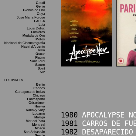
G
audí
G
enie
G
lobos de Oro
G
oya
J
osé María Forqué
L
AFCA
L
ola
L
ouis Delluc
L
umières
M
edalla de Oro
M
éliès
N
acional de Cinematografía
N
astri d'Argento
N
ika
O
scar
P
latino
S
ant Jordi
S
aturn
S
pirit
S
ur
FESTIVALES
B
erlín
C
annes
C
artagena de Indias
C
hicago
F
antasporto
G
érardmer
H
uelva
K
arlovy Vary
1980
APOCALYPSE N
L
ocarno
M
álaga
M
ar del Plata
1981
CARROS DE FU
M
ontreal
M
oscú
1982
DESAPARECIDO
S
an Sebastián
S
eattle