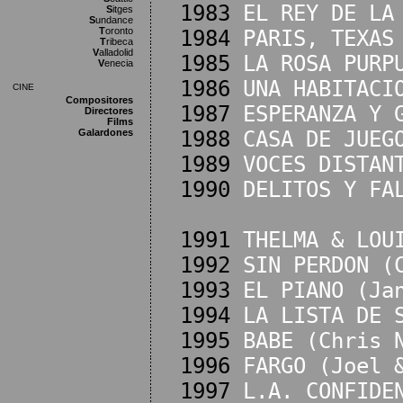
1983
EL REY DE LA
S
itges
S
undance
T
oronto
1984
PARIS, TEXAS
T
ribeca
V
alladolid
1985
LA ROSA PURP
V
enecia
1986
UNA HABITACI
CINE
Compositores
1987
ESPERANZA Y 
Directores
Films
Galardones
1988
CASA DE JUEG
1989
VOCES DISTAN
1990
DELITOS Y FA
1991
THELMA & LOU
1992
SIN PERDON (
1993
EL PIANO (Ja
1994
LA LISTA DE 
1995
BABE (Chris 
1996
FARGO (Joel 
1997
L.A. CONFIDE