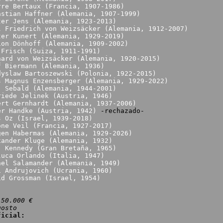
rre Bertaux (Francia, 1907-1986)
astian Haffner (Alemania, 1907-1999)
ter Jens (Alemania, 1923-2013)
l Friedrich von Weizsäcker (Alemania, 1912-2007)
ter Kunert (Alemania, 1929-2019)
ion Dönhoff (Alemania, 1909-2002)
 Frisch (Suiza, 1911-1991)
hard von Weizsäcker (Alemania, 1920-2015)
f Biermann (Alemania, 1936)
dyslaw Bartoszewski (Polonia, 1922-2015)
s Magnus Enzensberger (Alemania, 1929-2022)
. Sebald (Alemania, 1944-2001)
riede Jelinek (Austria, 1946)
ert Gernhardt (Alemania, 1937-2006)
er Handke (Austria, 1942)
-rechazado-
s Oz (Israel, 1939-2018)
one Veil (Francia, 1927-2017)
gen Habermas (Alemania, 1929-2026)
xander Kluge (Alemania, 1932)
. Kennedy (Gran Bretaña, 1965)
luca Orlando (Italia, 1947)
hel Salamander (Alemania, 1949)
i Andrujovich (Ucrania, 1960)
id Grossman (Israel, 1954)
50.000 €
gosto
ficial: