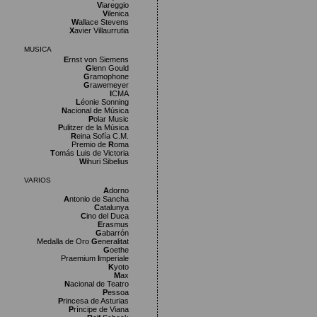
V
iareggio
V
ilenica
W
allace Stevens
X
avier Villaurrutia
MUSICA
E
rnst von Siemens
G
lenn Gould
G
ramophone
G
rawemeyer
I
CMA
L
éonie Sonning
N
acional de Música
P
olar Music
P
ulitzer de la Música
R
eina Sofía C.M.
Premio de
R
oma
T
omás Luis de Victoria
W
ihuri Sibelius
VARIOS
A
dorno
A
ntonio de Sancha
C
atalunya
C
ino del Duca
E
rasmus
G
abarrón
Medalla de Oro
G
eneralitat
G
oethe
Praemium
I
mperiale
K
yoto
M
ax
N
acional de Teatro
P
essoa
P
rincesa de Asturias
P
ríncipe de Viana