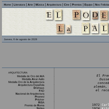
|
|
|
|
|
|
|
|
H
ome
L
iteratura
A
rte
M
úsica
A
rquitectura
C
ine
P
remios
E
quipo
N
os Felicit
Jueves, 6 de agosto de 2026
ARQUITECTURA
El Pre
Medalla de Oro del
A
IA
Duss
Medalla
A
lvar Aalto
Medalla Oro de la
A
rquitectura
conce
A
rquitectura Española
alemán,
D
riehaus
el rec
F
AD
N
acional de Arquitectura
P
iranesi
P
ritzker
R
IBA
1972
Car
Premio de
R
oma
1974
Kit
S
tirling