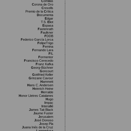
C
omillas
C
orona de Oro
C
rexells
Premio de la
C
rítica
D
ocumenta
E
dgar
T.S.
E
liot
E
spasa
F
astenrath
F
aulkner
F
DDB
F
ederico García Lorca
F
elipeTrigo
F
emina
F
ernando Lara
F
IL
F
ormentor
F
rancisco Cerecedo
F
ranz Kafka
G
eorg-Büchner
G
oncourt
G
ottfried Keller
G
rinzane Cavour
H
ammett
H
ans C. Andersen
H
einrich Heine
H
erralde
H
onor Lletres Catalanes
H
ugo
I
mpac
I
nterallié
J
ames Tait Black
J
aume Fuster
J
erusalem
J
osé Donoso
J
osep Pla
J
uana Inés de la Cruz
L
ampedusa