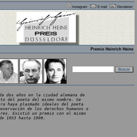
Instagram
E-mail
Disclaimer
Premio Heinrich Heine
da dos años en la ciudad alemana de
nto del poeta del mismo nombre. Se
bra haya plasmado ideales del poeta
reservación de los derechos humanos o
bres. Existió un premio con el mismo
de 1953 hasta 1990.