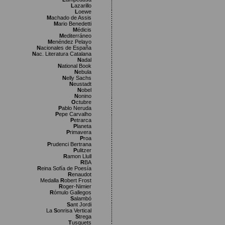
L
azarillo
L
oewe
M
achado de Assis
M
ario Benedetti
M
édicis
M
editerráneo
M
enéndez Pelayo
N
acionales de España
N
ac. Literatura Catalana
N
adal
N
ational Book
N
ebula
N
elly Sachs
N
eustadt
N
obel
N
onino
O
ctubre
P
ablo Neruda
P
epe Carvalho
P
etrarca
P
laneta
P
rimavera
P
roa
P
rudenci Bertrana
P
ulitzer
R
amon Llull
R
BA
R
eina Sofía de Poesía
R
enaudot
Medalla
R
obert Frost
R
oger-Nimier
R
ómulo Gallegos
S
alambó
S
ant Jordi
La
S
onrisa Vertical
S
trega
T
usquets