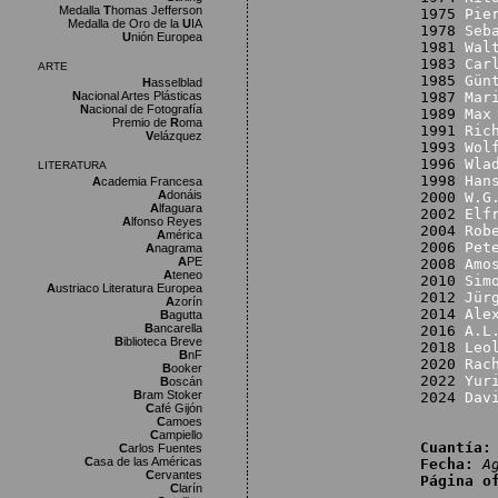
Medalla
T
homas Jefferson
1975
Pie
Medalla de Oro de la
U
IA
1978
Seb
U
nión Europea
1981
Wal
1983
Car
ARTE
1985
Gün
H
asselblad
N
acional Artes Plásticas
1987
Mar
N
acional de Fotografía
1989
Max
Premio de
R
oma
1991
Ric
V
elázquez
1993
Wol
1996
Wla
LITERATURA
1998
Han
A
cademia Francesa
A
donáis
2000
W.G
A
lfaguara
2002
Elf
A
lfonso Reyes
2004
Rob
A
mérica
2006
Pet
A
nagrama
A
PE
2008
Amo
A
teneo
2010
Sim
A
ustriaco Literatura Europea
2012
Jür
A
zorín
2014
Ale
B
agutta
B
ancarella
2016
A.L
B
iblioteca Breve
2018
Leo
B
nF
2020
Rac
B
ooker
2022
Yur
B
oscán
B
ram Stoker
2024
Dav
C
afé Gijón
C
amoes
C
ampiello
Cuantía:
C
arlos Fuentes
C
asa de las Américas
Fecha:
A
C
ervantes
Página o
C
larín