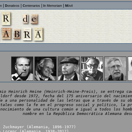
|
|
|
|
an
D
onativos
C
entenarios
I
n Memoriam
M
óvil
mio Heinrich Heine (Heinrich-Heine-Preis), se entrega ca
eldorf desde 1972, fecha del 175 aniversario del nacimie
de a una personalidad de las letras que a través de su o
 tales como la fe en el progreso social y político, la p
onocimiento de una cultura común e igual a todos los hom
nombre en la República Democrática Alemana des
l Zuckmayer (Alemania, 1896-1977)
o Lorenc (Alemania, 1938-2017)