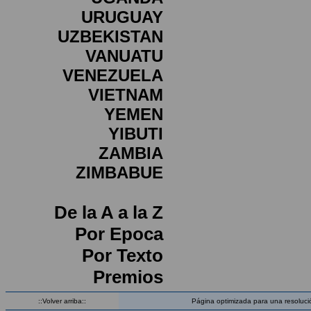
URUGUAY
UZBEKISTAN
VANUATU
VENEZUELA
VIETNAM
YEMEN
YIBUTI
ZAMBIA
ZIMBABUE
De la A a la Z
Por Epoca
Por Texto
Premios
::Volver arriba::
Página optimizada para una resoluci