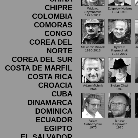
CHIPRE
Wislawa
Zbigniew Herbert
Szymborska
1924-1998
COLOMBIA
1923-2012
COMORAS
CONGO
COREA DEL
Slawomir Mrozek
Ryszard
J
NORTE
1930-2013
Kapuscinski
1932-2007
COREA DEL SUR
COSTA DE MARFIL
COSTA RICA
CROACIA
Adam Michnik
Stefan Chwin
1946
1949
CUBA
DINAMARCA
DOMINICA
ECUADOR
Adam
Ignacy
Soboczynski
Karpowicz
EGIPTO
1975
1976
EL SALVADOR