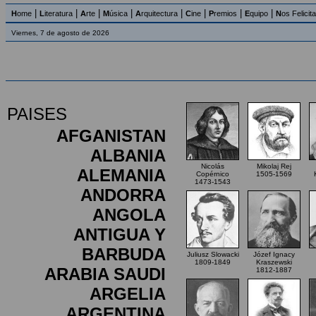
|
|
|
|
|
|
|
|
H
ome
L
iteratura
A
rte
M
úsica
A
rquitectura
C
ine
P
remios
E
quipo
N
os Felicit
Viernes, 7 de agosto de 2026
PAISES
AFGANISTAN
ALBANIA
Nicolás
Mikolaj Rej
ALEMANIA
Copérnico
1505-1569
1473-1543
ANDORRA
ANGOLA
ANTIGUA Y
BARBUDA
Juliusz Slowacki
Józef Ignacy
1809-1849
Kraszewski
ARABIA SAUDI
1812-1887
ARGELIA
ARGENTINA