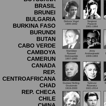
BRASIL
BRUNEI
BULGARIA
Debora Vogel
Sergiusz
BURKINA FASO
1900-1942
Piasecki
1901-1964
BURUNDI
BUTAN
CABO VERDE
CAMBOYA
Stanislaw
Jerzy
Ryszard
Andrzejewski
Dobrowolski
1909-1983
CAMERUN
1907-1985
CANADA
REP.
CENTROAFRICANA
Gustaw Herling-
Tadeusz
S
CHAD
Grudzinski
Rózewicz
1919-2000
1921-2014
REP. CHECA
CHILE
CHINA