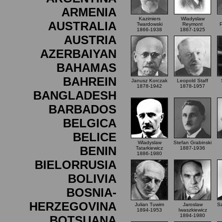
ARMENIA
Kazimiers
Wladyslaw
AUSTRALIA
Twardowski
Reymont
P
1866-1938
1867-1925
AUSTRIA
AZERBAIYAN
BAHAMAS
BAHREIN
Janusz Korczak
Leopold Staff
1878-1942
1878-1957
BANGLADESH
BARBADOS
BELGICA
BELICE
Wladyslaw
Stefan Grabinski
BENIN
Tatarkiewicz
1887-1936
1886-1980
BIELORRUSIA
BOLIVIA
BOSNIA-
HERZEGOVINA
Julian Tuwim
Jaroslaw
Sa
1894-1953
Iwaszkiewicz
1894-1980
BOTSUANA