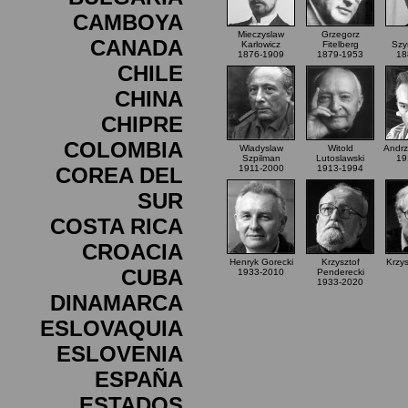
CAMBOYA
Mieczyslaw
Grzegorz
CANADA
Karlowicz
Fitelberg
Szy
1876-1909
1879-1953
18
CHILE
CHINA
CHIPRE
COLOMBIA
Wladyslaw
Witold
Andrz
Szpilman
Lutoslawski
19
COREA DEL
1911-2000
1913-1994
SUR
COSTA RICA
CROACIA
Henryk Gorecki
Krzysztof
Krzy
CUBA
1933-2010
Penderecki
1933-2020
DINAMARCA
ESLOVAQUIA
ESLOVENIA
ESPAÑA
ESTADOS