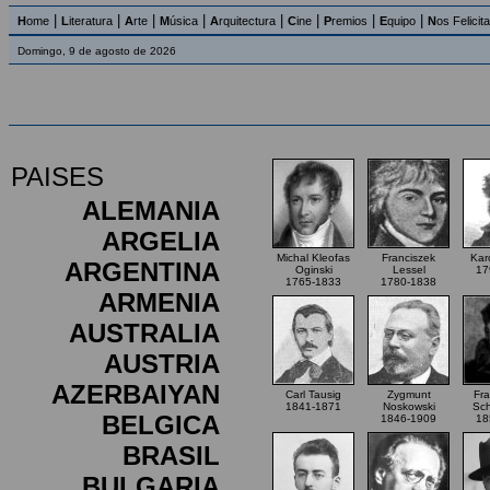
|
|
|
|
|
|
|
|
H
ome
L
iteratura
A
rte
M
úsica
A
rquitectura
C
ine
P
remios
E
quipo
N
os Felicit
Domingo, 9 de agosto de 2026
PAISES
ALEMANIA
ARGELIA
Michal Kleofas
Franciszek
Karo
ARGENTINA
Oginski
Lessel
17
1765-1833
1780-1838
ARMENIA
AUSTRALIA
AUSTRIA
AZERBAIYAN
Carl Tausig
Zygmunt
Fra
1841-1871
Noskowski
Sc
BELGICA
1846-1909
18
BRASIL
BULGARIA