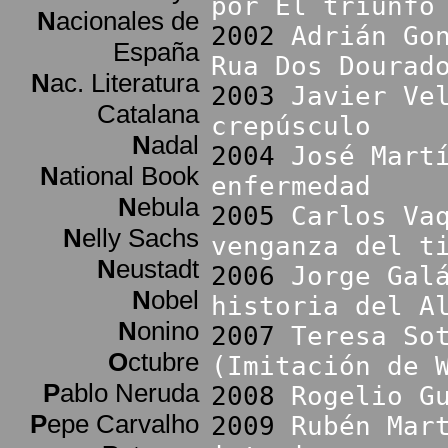
por El triunfo
N
acionales de
2002
Adrián Go
España
Rua Dos Dourad
N
ac. Literatura
2003
Javier Ve
Catalana
crepúsculo
N
adal
2004
José Mart
N
ational Book
enfermedad
N
ebula
2005
Carlos Va
N
elly Sachs
venganza del t
N
eustadt
2006
Jorge Gal
N
obel
historia del A
N
onino
2007
Teresa So
O
ctubre
(Imitación de 
P
ablo Neruda
2008
Rogelio G
P
epe Carvalho
2009
Rubén Mar