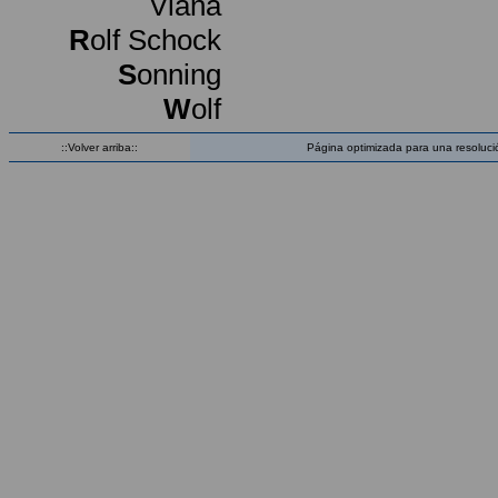
Viana
R
olf Schock
S
onning
W
olf
::Volver arriba::
Página optimizada para una resoluci