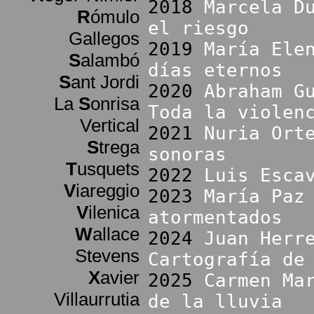
2018
Marcela D
R
ómulo
el riesgo
Gallegos
2019
María Ele
S
alambó
días eternos
S
ant Jordi
2020
Abraham G
La
S
onrisa
Toda la violen
Vertical
2021
Nuria Ort
S
trega
sonoras
T
usquets
2022
Luis Esca
V
iareggio
2023
María Paz
V
ilenica
atormentados
W
allace
2024
Juan Herr
Stevens
Cartografía de
X
avier
2025
Carmen Ma
Villaurrutia
de la lluvia