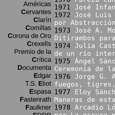
Américas
1971
José Infa
C
ervantes
1972
José Luis
C
larín
por Abstracció
C
omillas
1973
José A. M
C
orona de Oro
Ditirambos par
C
rexells
1974
Julia Cas
Premio de la
de un río inte
C
rítica
1975
Ángel Sán
D
ocumenta
Ceremonia de l
E
dgar
1976
Jorge G. 
T.S.
E
liot
fuegos, tigres
E
spasa
1977
Eloy Sánc
F
astenrath
Maneras de est
F
aulkner
1978
Arcadio L