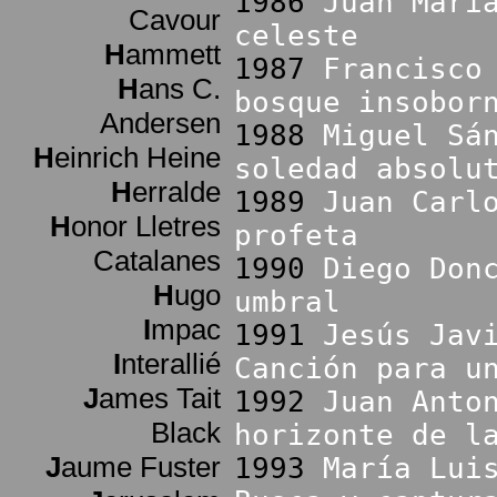
1986
Juan Marí
Cavour
celeste
H
ammett
1987
Francisco
H
ans C.
bosque insobor
Andersen
1988
Miguel Sá
H
einrich Heine
soledad absolu
H
erralde
1989
Juan Carl
H
onor Lletres
profeta
Catalanes
1990
Diego Don
H
ugo
umbral
I
mpac
1991
Jesús Jav
I
nterallié
Canción para u
J
ames Tait
1992
Juan Anto
Black
horizonte de l
J
aume Fuster
1993
María Lui