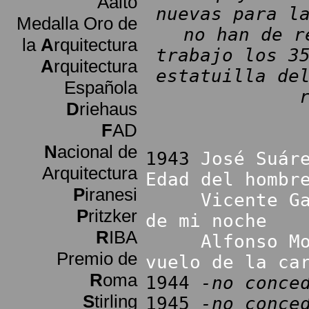
Aalto
nuevas para l
Medalla Oro de
no han de r
la
A
rquitectura
trabajo los 3
A
rquitectura
estatuilla de
Española
D
riehaus
F
AD
N
acional de
1943
José Suár
Arquitectura
Edad del hombr
P
iranesi
Vicente G
P
ritzker
de mi noche
R
IBA
Alfonso M
Premio de
vuelo de la ca
R
oma
1944
-no conce
S
tirling
1945
-no conce