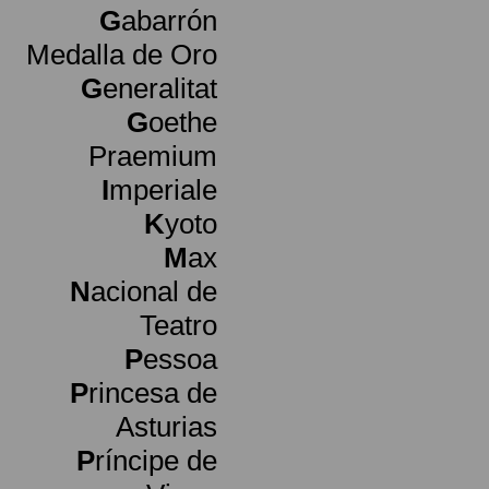
G
abarrón
Medalla de Oro
G
eneralitat
G
oethe
Praemium
I
mperiale
K
yoto
M
ax
N
acional de
Teatro
P
essoa
P
rincesa de
Asturias
P
ríncipe de