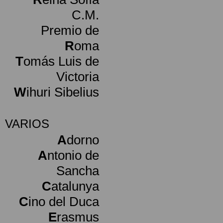
C.M.
Premio de
R
oma
T
omás Luis de
Victoria
W
ihuri Sibelius
VARIOS
A
dorno
A
ntonio de
Sancha
C
atalunya
C
ino del Duca
E
rasmus