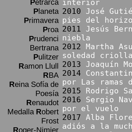
P
etrarca
interior
P
laneta
2010
José Guti
pies del horiz
P
rimavera
2011
Jesús Ber
P
roa
niebla
P
rudenci
2012
Martha As
Bertrana
soledad crioll
P
ulitzer
2013
Joaquín M
R
amon Llull
2014
Constanti
R
BA
por Las ramas 
R
eina Sofía de
2015
Rodrigo S
Poesía
2016
Sergio Na
R
enaudot
por el vuelo
Medalla
R
obert
2017
Alba Flor
Frost
adiós a la muc
R
oger-Nimier