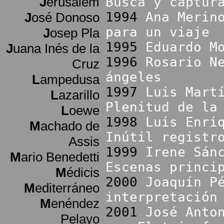
J
erusalem
Busca y captur
1994
Ana Merin
J
osé Donoso
para un viaje
J
osep Pla
1995
Eduardo M
J
uana Inés de la
1996
Rosario N
Cruz
ángeles
L
ampedusa
1997
Luis Mart
L
azarillo
Plenitud de la
L
oewe
1998
Luis Enri
M
achado de
Inútil registr
Assis
1999
Irene Sán
M
ario Benedetti
Escenas princi
M
édicis
2000
Joaquín P
M
editerráneo
interpretación
M
enéndez
2001
José Anto
Pelayo