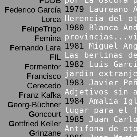
por La oscura 
F
DDB
1979
Laureano 
F
ederico García
Herencia del o
Lorca
1980
Blanca An
F
elipeTrigo
provincias...v
F
emina
1981
Miguel An
F
ernando Lara
Las berlinas d
F
IL
1982
Luis Garc
F
ormentor
jardín extranj
F
rancisco
1983
Javier Pe
Cerecedo
Adjetivos sin 
F
ranz Kafka
1984
Amalia Ig
G
eorg-Büchner
lugar para el 
G
oncourt
1985
Juan Carl
G
ottfried Keller
Antífona de ot
G
rinzane