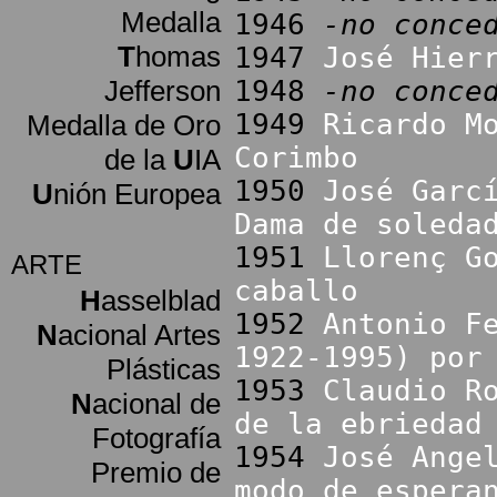
Medalla
1946
-no conce
T
homas
1947
José Hier
Jefferson
1948
-no conce
1949
Ricardo M
Medalla de Oro
Corimbo
de la
U
IA
1950
José Garc
U
nión Europea
Dama de soleda
1951
Llorenç G
ARTE
caballo
H
asselblad
1952
Antonio F
N
acional Artes
1922-1995) por
Plásticas
1953
Claudio R
N
acional de
de la ebriedad
Fotografía
1954
José Ange
Premio de
modo de espera