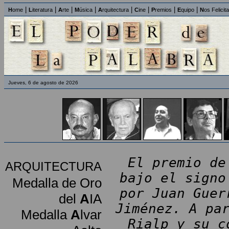
|
|
|
|
|
|
|
|
H
ome
L
iteratura
A
rte
M
úsica
A
rquitectura
C
ine
P
remios
E
quipo
N
os Felicit
Jueves, 6 de agosto de 2026
El premio de
ARQUITECTURA
bajo el signo
Medalla de Oro
por Juan Guer
del
A
IA
Jiménez. A pa
Medalla
A
lvar
Rialp y su c