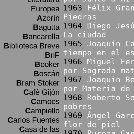
1963
Félix Gra
Europea
Piedras
A
zorín
1964
Diego Jes
B
agutta
La ciudad
B
ancarella
1965
Joaquín C
B
iblioteca Breve
tiempo en el e
B
nF
1966
Miguel Fe
B
ooker
por Sagrada ma
B
oscán
1967
Joaquín B
B
ram Stoker
por Materia de
C
afé Gijón
1968
Roberto S
C
amoes
pobres
C
ampiello
1969
Ángel Gar
C
arlos Fuentes
flor de piel
C
asa de las
1970
Pureza Ca