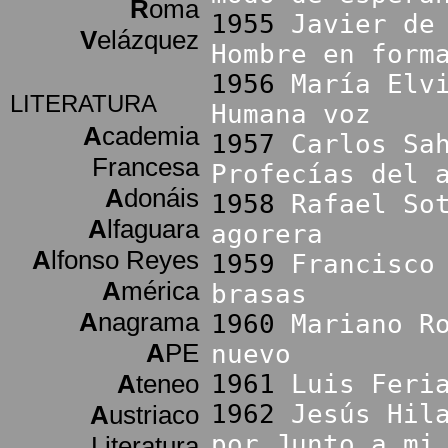
R
oma
1955
Javier de
V
elázquez
Hombre en form
1956
María Elv
LITERATURA
Humana voz
A
cademia
1957
Carlos Sa
Francesa
Profecías del 
A
donáis
1958
Rafael So
A
lfaguara
agorera
A
lfonso Reyes
1959
Francisco
A
mérica
brasas
A
nagrama
1960
Mariano R
A
PE
nuevo
A
teneo
1961
Luis Feri
1962
Jesús Hil
A
ustriaco
por Junto a mi
Literatura