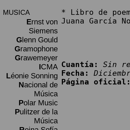
* Libro de poe
MUSICA
Juana García N
E
rnst von
Siemens
G
lenn Gould
G
ramophone
G
rawemeyer
Cuantía:
Sin r
I
CMA
Fecha:
Diciemb
L
éonie Sonning
Página oficial
N
acional de
Música
P
olar Music
P
ulitzer de la
Música
R
eina Sofía