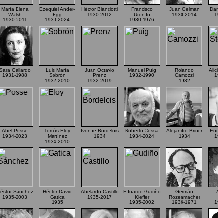
María Elena
Ezequiel Ander-
Héctor Bianciotti
Francisco
Juan Gelman
Dan
Walsh
Egg
1930-2012
Urondo
1930-2014
1
1930-2011
1930-2024
1930-1976
Sara Gallardo
Luis María
Juan Octavio
Manuel Puig
Rolando
Alic
1931-1988
Sobrón
Prenz
1932-1990
Camozzi
1
1932-2010
1932-2019
1932
Abel Posse
Tomás Eloy
Ivonne Bordelois
Roberto Cossa
Alejandro Briner
Enr
1934-2023
Martínez
1934
1934-2024
1934
1
1934-2010
éstor Sánchez
Héctor David
Abelardo Castillo
Eduardo Gudiño
Germán
1935-2003
Gatica
1935-2017
Kieffer
Rozenmacher
1935
1935-2002
1936-1971
1