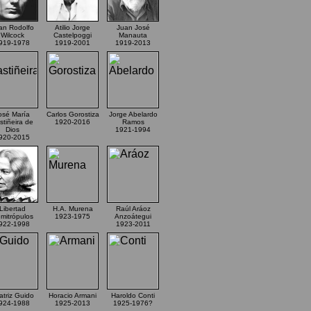
an Rodolfo
Atilio Jorge
Juan José
Wilcock
Castelpoggi
Manauta
919-1978
1919-2001
1919-2013
osé María
Carlos Gorostiza
Jorge Abelardo
stiñeira de
1920-2016
Ramos
Dios
1921-1994
920-2015
Libertad
H.A. Murena
Raúl Aráoz
mitrópulos
1923-1975
Anzoátegui
922-1998
1923-2011
atriz Guido
Horacio Armani
Haroldo Conti
924-1988
1925-2013
1925-1976?