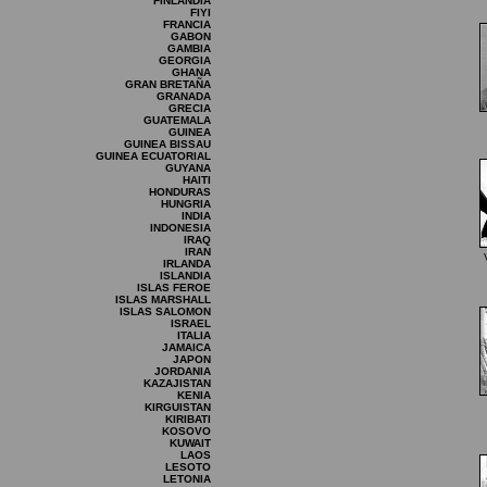
FINLANDIA
FIYI
FRANCIA
GABON
GAMBIA
GEORGIA
GHANA
GRAN BRETAÑA
GRANADA
GRECIA
GUATEMALA
GUINEA
GUINEA BISSAU
GUINEA ECUATORIAL
GUYANA
HAITI
HONDURAS
HUNGRIA
INDIA
INDONESIA
IRAQ
IRAN
IRLANDA
ISLANDIA
ISLAS FEROE
ISLAS MARSHALL
ISLAS SALOMON
ISRAEL
ITALIA
JAMAICA
JAPON
JORDANIA
KAZAJISTAN
KENIA
KIRGUISTAN
KIRIBATI
KOSOVO
KUWAIT
LAOS
LESOTO
LETONIA