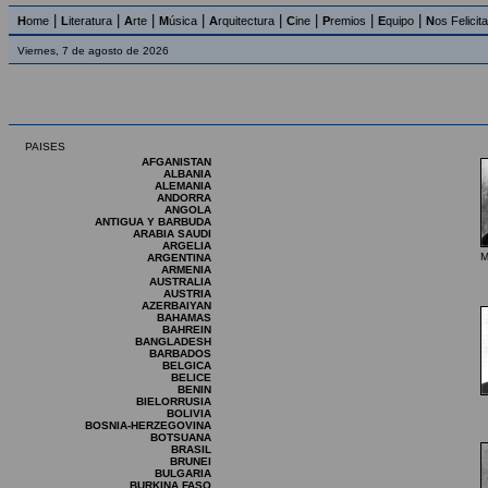
|
|
|
|
|
|
|
|
H
ome
L
iteratura
A
rte
M
úsica
A
rquitectura
C
ine
P
remios
E
quipo
N
os Felicit
Viernes, 7 de agosto de 2026
PAISES
AFGANISTAN
ALBANIA
ALEMANIA
ANDORRA
ANGOLA
ANTIGUA Y BARBUDA
ARABIA SAUDI
ARGELIA
M
ARGENTINA
ARMENIA
AUSTRALIA
AUSTRIA
AZERBAIYAN
BAHAMAS
BAHREIN
BANGLADESH
BARBADOS
BELGICA
BELICE
BENIN
BIELORRUSIA
BOLIVIA
BOSNIA-HERZEGOVINA
BOTSUANA
BRASIL
BRUNEI
BULGARIA
BURKINA FASO