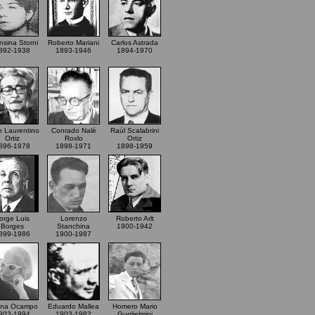
nsina Storni
Roberto Mariani
Carlos Astrada
892-1938
1893-1946
1894-1970
 Laurentino
Conrado Nalé
Raúl Scalabrini
Ortiz
Roxlo
Ortiz
896-1978
1898-1971
1898-1959
orge Luis
Lorenzo
Roberto Arlt
Borges
Stanchina
1900-1942
899-1986
1900-1987
vina Ocampo
Eduardo Mallea
Homero Mario
903-1994
1903-1982
Guglielmini