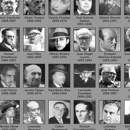
rturo Capdevila
Alvaro Yunque
Victoria Ocampo
José Antonio
Oliverio Girondo
Alfo
1889-1967
1889-1982
1890-1979
Saldías
1891-1967
1
1891-1946
Samuel
Juan Filloy
Alfredo Bufano
Juan Draghi
Ezequiel
Juan
Eichelbaum
1894-2000
1895-1950
Lucero
Martínez Estrada
1894-1967
1895-1994
1895-1964
1
Luis Franco
Jacobo Fijman
Raúl Barón Biza
Leonardo
José Pedroni
J
1898-1988
1898-1970
1899-1964
Castellani
1899-1967
1899-1981
1
Nicolás Olivari
Leopoldo
Carlos
Enrique
Leónidas
Sil
1900-1966
Marechal
Mastronardi
González Tuñón
Barletta
1