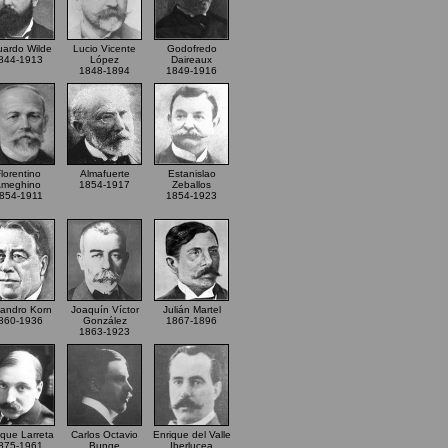
ardo Wilde
Lucio Vicente
Godofredo
844-1913
López
Daireaux
1848-1894
1849-1916
lorentino
Almafuerte
Estanislao
meghino
1854-1917
Zeballos
854-1911
1854-1923
jandro Korn
Joaquín Víctor
Julián Martel
860-1936
González
1867-1896
1863-1923
ique Larreta
Carlos Octavio
Enrique del Valle
875-1961
Bunge
Iberlucea