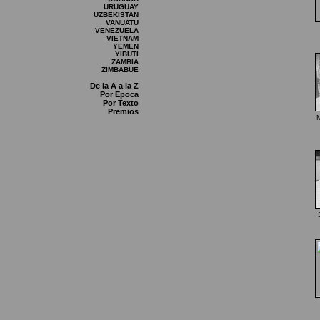
URUGUAY
UZBEKISTAN
VANUATU
VENEZUELA
VIETNAM
YEMEN
YIBUTI
ZAMBIA
ZIMBABUE
De la A a la Z
Por Epoca
Por Texto
Premios
M