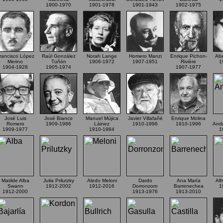
1900-1970
1901-1978
1901-1943
1902-1975
rancisco López
Raúl González
Norah Lange
Homero Manzi
Enrique Pichon-
Abe
Merino
Tuñón
1906-1972
1907-1951
Rivière
1
1904-1928
1905-1974
1907-1977
José Luis
José Bianco
Manuel Mújica
Javier Villafañé
Enrique Molina
Romero
1909-1986
Láinez
1910-1996
1910-1996
Ande
1909-1977
1910-1984
1
Matilde Alba
Julia Prilutzky
Aledo Meloni
Dardo
Ana María
Alf
Swann
1912-2002
1912-2016
Dorronzoro
Barrenechea
1
1912-2000
1913-1976
1913-2010