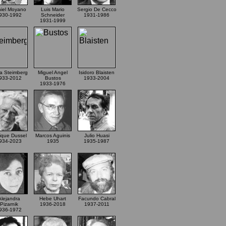
iel Moyano
Luis Mario
Sergio De Cecco
930-1992
Schneider
1931-1986
1931-1999
ia Steimberg
Miguel Angel
Isidoro Blaisten
933-2012
Bustos
1933-2004
1933-1976
ique Dussel
Marcos Aguinis
Julio Huasi
934-2023
1935
1935-1987
Alejandra
Hebe Uhart
Facundo Cabral
Pizarnik
1936-2018
1937-2011
936-1972