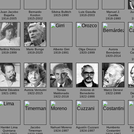
Juan Jacobo
Bernardo
Silvina Bullrich
Luis Gasulla
Manuel J.
Ju
Bajarlía
Kordon
1915-1990
1916-2003
Castilla
1914-2005
1915-2002
1918-1980
1
arilina Rébora
Mario Bunge
Alberto Girri
Olga Orozco
Aurora
J
1919-1999
1919-2020
1919-1991
1920-1999
Bernárdez
Ca
1920-2014
1
Jaime Dávalos
Aurora Venturini
Tomás
Antonio di
Marco Denevi
1921-1981
1922-2015
Maldonado
Benedetto
1922-1998
De
1922-2018
1922-1986
1
Hamlet Lima
Jacobo
Nahuel Moreno
Agustín Cuzzani
Humberto
Be
Quintana
Timerman
1924-1987
1924-1987
Costantini
1
1923-2002
1923-1999
1924-1987