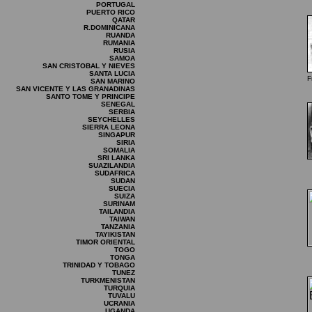
PORTUGAL
PUERTO RICO
QATAR
R.DOMINICANA
RUANDA
RUMANIA
RUSIA
SAMOA
SAN CRISTOBAL Y NIEVES
SANTA LUCIA
F
SAN MARINO
SAN VICENTE Y LAS GRANADINAS
SANTO TOME Y PRINCIPE
SENEGAL
SERBIA
SEYCHELLES
SIERRA LEONA
SINGAPUR
SIRIA
SOMALIA
SRI LANKA
SUAZILANDIA
SUDAFRICA
SUDAN
SUECIA
SUIZA
SURINAM
TAILANDIA
TAIWAN
TANZANIA
TAYIKISTAN
TIMOR ORIENTAL
TOGO
TONGA
TRINIDAD Y TOBAGO
TUNEZ
TURKMENISTAN
TURQUIA
TUVALU
UCRANIA
UGANDA