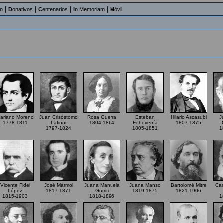
|
|
|
|
an
D
onativos
C
entenarios
I
n Memoriam
M
óvil
ariano Moreno
Juan Crisóstomo
Rosa Guerra
Esteban
Hilario Ascasubi
J
1778-1811
Lafinur
1804-1864
Echeverría
1807-1875
1797-1824
1805-1851
1
Vicente Fidel
José Mármol
Juana Manuela
Juana Manso
Bartolomé Mitre
Car
López
1817-1871
Gorriti
1819-1875
1821-1906
1815-1903
1818-1896
1