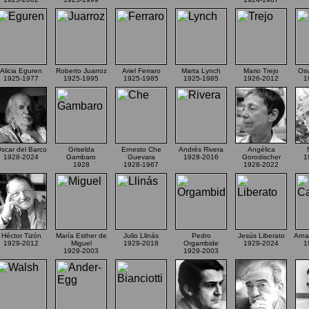
Alicia Eguren
Roberto Juarroz
Ariel Ferraro
Marta Lynch
Mario Trejo
Osv
1925-1977
1925-1995
1925-1985
1925-1985
1926-2012
1
scar del Barco
Griselda
Ernesto Che
Andrés Rivera
Angélica
1928-2024
Gambaro
Guevara
1928-2016
Gorodischer
1
1928
1928-1967
1928-2022
Héctor Tizón
María Esther de
Julio Llinás
Pedro
Jesús Liberato
Arna
1929-2012
Miguel
1929-2018
Orgambide
1929-2024
1
1929-2003
1929-2003