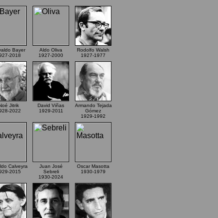
aldo Bayer
Aldo Oliva
Rodolfo Walsh
927-2018
1927-2000
1927-1977
Noé Jitrik
David Viñas
Armando Tejada
928-2022
1929-2011
Gómez
1929-1992
ldo Calveyra
Juan José
Oscar Masotta
929-2015
Sebreli
1930-1979
1930-2024