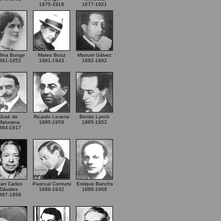
1875-1918
1877-1921
fina Bunge
Mateo Booz
Manuel Gálvez
881-1952
1881-1943
1882-1962
José de
Ricardo Levene
Benito Lynch
Maturana
1885-1959
1885-1952
884-1917
an Carlos
Pascual Contursi
Enrique Banchs
Dávalos
1888-1932
1888-1968
887-1959