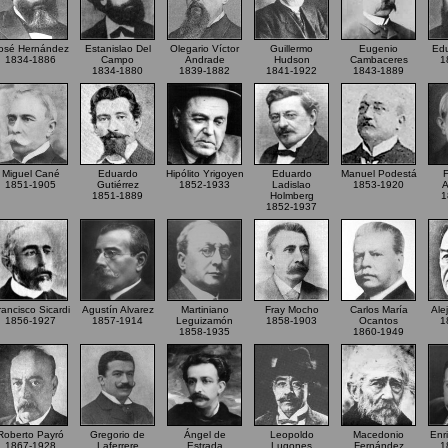
osé Hernández
Estanislao Del
Olegario Víctor
Guillermo
Eugenio
Edu
1834-1886
Campo
Andrade
Hudson
Cambaceres
1
1834-1880
1839-1882
1841-1922
1843-1889
Miguel Cané
Eduardo
Hipólito Yrigoyen
Eduardo
Manuel Podestá
F
1851-1905
Gutiérrez
1852-1933
Ladislao
1853-1920
A
1851-1889
Holmberg
1
1852-1937
rancisco Sicardi
Agustín Alvarez
Martiniano
Fray Mocho
Carlos María
Ale
1856-1927
1857-1914
Leguizamón
1858-1903
Ocantos
1
1858-1935
1860-1949
Roberto Payró
Gregorio de
Ángel de
Leopoldo
Macedonio
Enr
1867-1928
Laferrere
Estrada
Lugones
Fernández
1