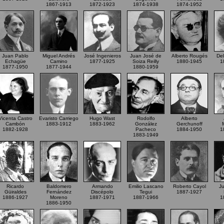
1867-1913
1872-1923
1874-1938
1874-1952
Juan Pablo
Miguel Andrés
José Ingenieros
Juan José de
Alberto Rougés
Del
Echagüe
Camino
1877-1925
Soiza Reilly
1880-1945
1
1877-1950
1877-1944
1880-1959
Vicenta Castro
Evaristo Carriego
Hugo Wast
Rodolfo
Alberto
Cambón
1883-1912
1883-1962
González
Gerchunoff
1882-1928
Pacheco
1884-1950
1
1883-1949
Ricardo
Baldomero
Armando
Emilio Lascano
Roberto Cayol
Ju
Güiraldes
Fernández
Discépolo
Tegui
1887-1927
1886-1927
Moreno
1887-1971
1887-1966
1
1886-1950