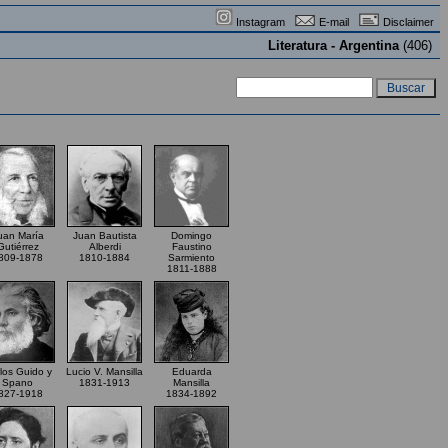
Instagram
E-mail
Disclaimer
Literatura - Argentina
(406)
uan María
Juan Bautista
Domingo
Gutiérrez
Alberdi
Faustino
809-1878
1810-1884
Sarmiento
1811-1888
los Guido y
Lucio V. Mansilla
Eduarda
Spano
1831-1913
Mansilla
827-1918
1834-1892