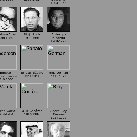
1903-1968
lardo Arias
Simja Sneh
Atahualpa
908-1989
1908-1999
Yupanqui
1908-1992
Enrique
Ernesto Sábato
Gino Germani
rson Imbert
1911-2011
1911-1979
910-2000
redo Varela
Julio Cortázar
Adolfo Bioy
914-1984
1914-1984
Casares
1914-1999