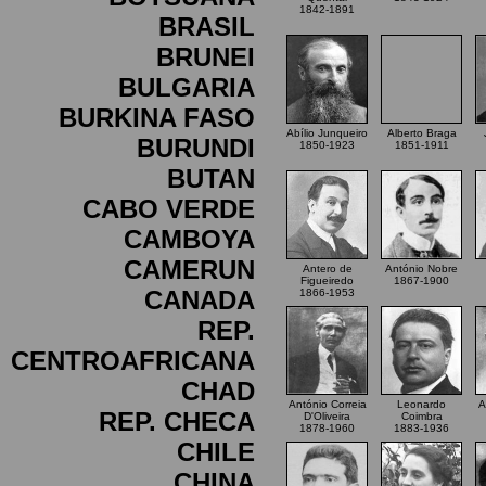
1842-1891
BRASIL
BRUNEI
BULGARIA
BURKINA FASO
Abílio Junqueiro
Alberto Braga
BURUNDI
1850-1923
1851-1911
BUTAN
CABO VERDE
CAMBOYA
CAMERUN
Antero de
António Nobre
Figueiredo
1867-1900
CANADA
1866-1953
REP.
CENTROAFRICANA
CHAD
António Correia
Leonardo
A
REP. CHECA
D'Oliveira
Coimbra
1878-1960
1883-1936
CHILE
CHINA