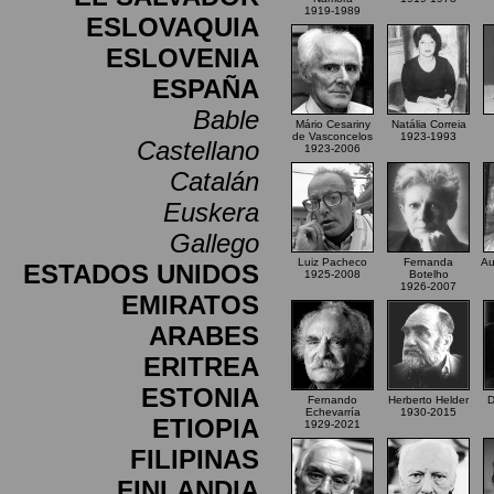
1919-1989
ESLOVAQUIA
ESLOVENIA
ESPAÑA
Bable
Mário Cesariny
Natália Correia
de Vasconcelos
1923-1993
Castellano
1923-2006
Catalán
Euskera
Gallego
Luiz Pacheco
Fernanda
Au
ESTADOS UNIDOS
1925-2008
Botelho
1926-2007
EMIRATOS
ARABES
ERITREA
ESTONIA
Fernando
Herberto Helder
D
Echevarría
1930-2015
ETIOPIA
1929-2021
FILIPINAS
FINLANDIA