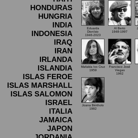
HONDURAS
HUNGRIA
INDIA
Eduarda
Al Berto
INDONESIA
Dionísio
1948-1997
1946-2023
IRAQ
IRAN
IRLANDA
ISLANDIA
Mafalda Ivo Cruz
Francisco José
1959
Viegas
1962
ISLAS FEROE
ISLAS MARSHALL
ISLAS SALOMON
ISRAEL
Joana Bértholo
ITALIA
1982
JAMAICA
JAPON
JORDANIA