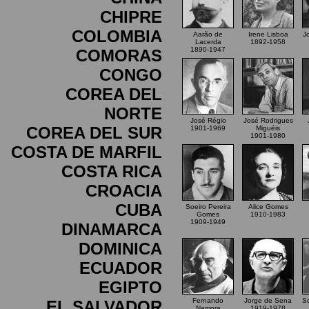
CHIPRE
COLOMBIA
Aarão de
Irene Lisboa
J
Lacerda
1892-1958
1890-1947
COMORAS
CONGO
COREA DEL
NORTE
José Régio
José Rodrigues
COREA DEL SUR
1901-1969
Miguéis
1901-1980
COSTA DE MARFIL
COSTA RICA
CROACIA
CUBA
Soeiro Pereira
Alice Gomes
Gomes
1910-1983
1909-1949
DINAMARCA
DOMINICA
ECUADOR
EGIPTO
Fernando
Jorge de Sena
So
EL SALVADOR
Namora
1919-1978