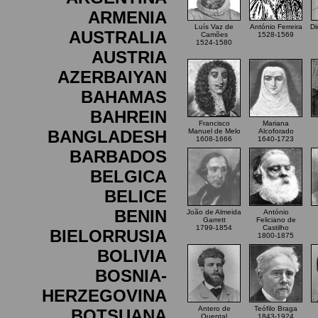
ARMENIA
Luís Vaz de
António Ferreira
Di
AUSTRALIA
Camões
1528-1569
1524-1580
AUSTRIA
AZERBAIYAN
BAHAMAS
BAHREIN
Francisco
Mariana
BANGLADESH
Manuel de Melo
Alcoforado
1608-1666
1640-1723
BARBADOS
BELGICA
BELICE
BENIN
João de Almeida
António
Garrett
Feliciano de
1799-1854
Castilho
BIELORRUSIA
1800-1875
BOLIVIA
BOSNIA-
HERZEGOVINA
Antero de
Teófilo Braga
BOTSUANA
Quental
1843-1924