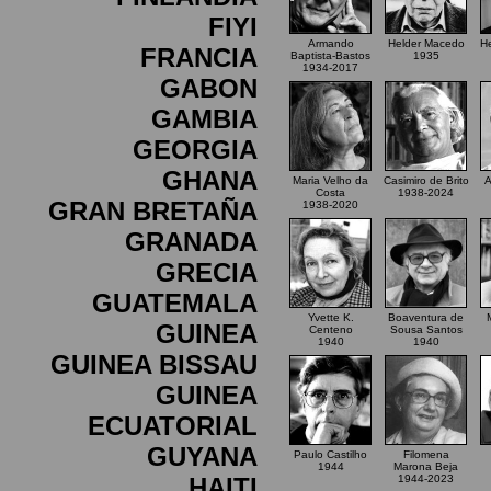
FIYI
Armando
Helder Macedo
H
FRANCIA
Baptista-Bastos
1935
1934-2017
GABON
GAMBIA
GEORGIA
GHANA
Maria Velho da
Casimiro de Brito
A
Costa
1938-2024
GRAN BRETAÑA
1938-2020
GRANADA
GRECIA
GUATEMALA
Yvette K.
Boaventura de
GUINEA
Centeno
Sousa Santos
1940
1940
GUINEA BISSAU
GUINEA
ECUATORIAL
GUYANA
Paulo Castilho
Filomena
1944
Marona Beja
HAITI
1944-2023