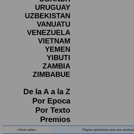
URUGUAY
UZBEKISTAN
VANUATU
VENEZUELA
VIETNAM
YEMEN
YIBUTI
ZAMBIA
ZIMBABUE
De la A a la Z
Por Epoca
Por Texto
Premios
::Volver arriba::
Página optimizada para una resoluci