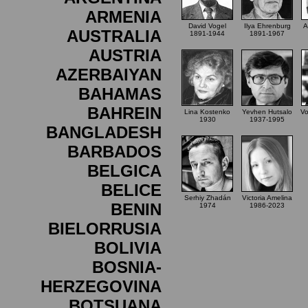
ARMENIA
David Vogel
Ilya Ehrenburg
A
AUSTRALIA
1891-1944
1891-1967
AUSTRIA
AZERBAIYAN
BAHAMAS
BAHREIN
Lina Kostenko
Yevhen Hutsalo
Vo
1930
1937-1995
BANGLADESH
BARBADOS
BELGICA
BELICE
Serhiy Zhadán
Victoria Amelina
BENIN
1974
1986-2023
BIELORRUSIA
BOLIVIA
BOSNIA-
HERZEGOVINA
BOTSUANA