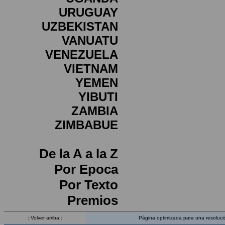
URUGUAY
UZBEKISTAN
VANUATU
VENEZUELA
VIETNAM
YEMEN
YIBUTI
ZAMBIA
ZIMBABUE
De la A a la Z
Por Epoca
Por Texto
Premios
::Volver arriba::
Página optimizada para una resoluci