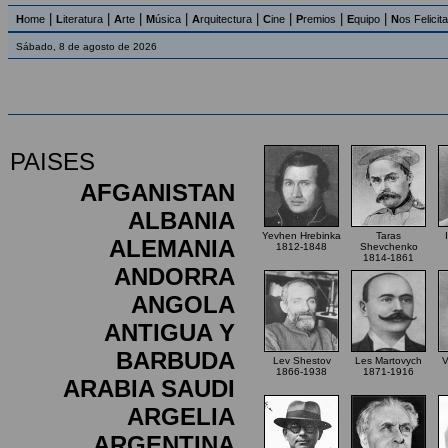
|
|
|
|
|
|
|
|
H
ome
L
iteratura
A
rte
M
úsica
A
rquitectura
C
ine
P
remios
E
quipo
N
os Felicit
Sábado, 8 de agosto de 2026
PAISES
AFGANISTAN
ALBANIA
Yevhen Hrebinka
Taras
ALEMANIA
1812-1848
Shevchenko
1814-1861
ANDORRA
ANGOLA
ANTIGUA Y
BARBUDA
Lev Shestov
Les Martovych
V
1866-1938
1871-1916
ARABIA SAUDI
ARGELIA
ARGENTINA