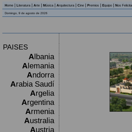
|
|
|
|
|
|
|
|
H
ome
L
iteratura
A
rte
M
úsica
A
rquitectura
C
ine
P
remios
E
quipo
N
os Felicit
Domingo, 9 de agosto de 2026
PAISES
A
lbania
A
lemania
A
ndorra
A
rabia Saudí
A
rgelia
A
rgentina
A
rmenia
A
ustralia
A
ustria