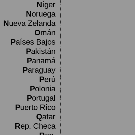
N
íger
N
oruega
N
ueva Zelanda
O
mán
P
aíses Bajos
P
akistán
P
anamá
P
araguay
P
erú
P
olonia
P
ortugal
P
uerto Rico
Q
atar
R
ep. Checa