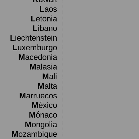
L
aos
L
etonia
L
íbano
L
iechtenstein
L
uxemburgo
M
acedonia
M
alasia
M
ali
M
alta
M
arruecos
M
éxico
M
ónaco
M
ongolia
M
ozambique