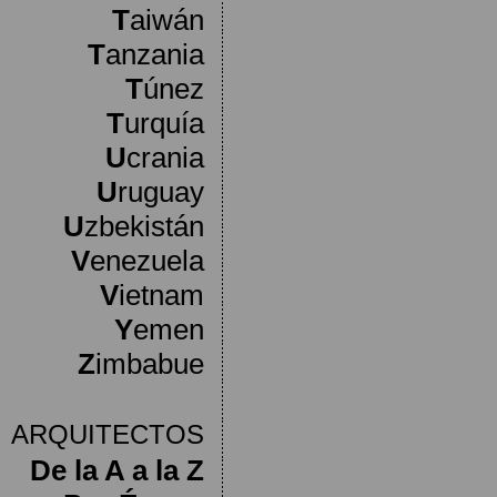
T
aiwán
T
anzania
T
únez
T
urquía
U
crania
U
ruguay
U
zbekistán
V
enezuela
V
ietnam
Y
emen
Z
imbabue
ARQUITECTOS
De la A a la Z