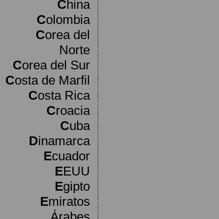
C
hina
C
olombia
C
orea del
Norte
C
orea del Sur
C
osta de Marfil
C
osta Rica
C
roacia
C
uba
D
inamarca
E
cuador
E
EUU
E
gipto
E
miratos
Árabes