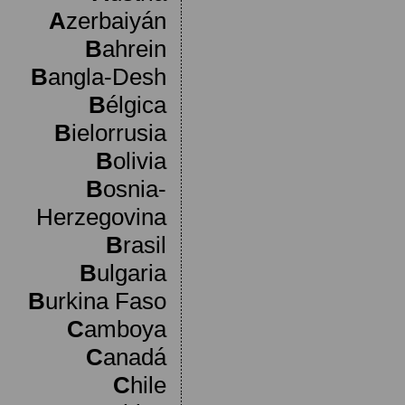
A
zerbaiyán
B
ahrein
B
angla-Desh
B
élgica
B
ielorrusia
B
olivia
B
osnia-
Herzegovina
B
rasil
B
ulgaria
B
urkina Faso
C
amboya
C
anadá
C
hile