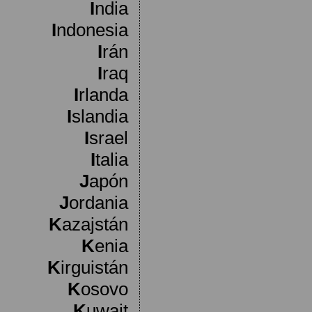
I
ndia
I
ndonesia
I
rán
I
raq
I
rlanda
I
slandia
I
srael
I
talia
J
apón
J
ordania
K
azajstán
K
enia
K
irguistán
K
osovo
K
uwait