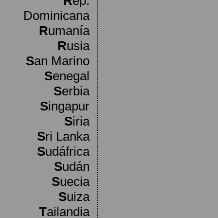
R
ep.
Dominicana
R
umanía
R
usia
S
an Marino
S
enegal
S
erbia
S
ingapur
S
iria
S
ri Lanka
S
udáfrica
S
udán
S
uecia
S
uiza
T
ailandia