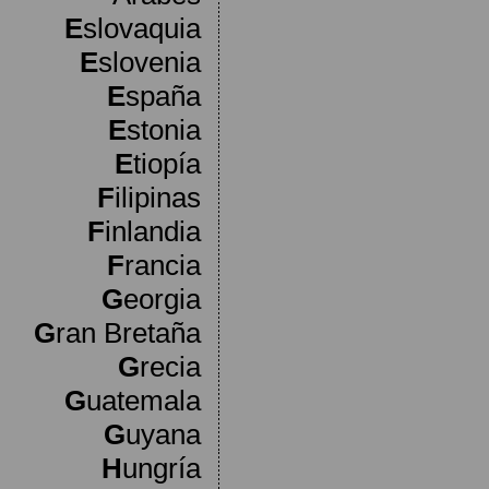
E
slovaquia
E
slovenia
E
spaña
E
stonia
E
tiopía
F
ilipinas
F
inlandia
F
rancia
G
eorgia
G
ran Bretaña
G
recia
G
uatemala
G
uyana
H
ungría