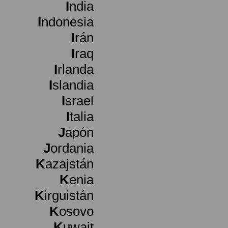
I
ndia
I
ndonesia
I
rán
I
raq
I
rlanda
I
slandia
I
srael
I
talia
J
apón
J
ordania
K
azajstán
K
enia
K
irguistán
K
osovo
K
uwait