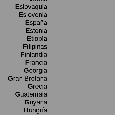
E
slovaquia
E
slovenia
E
spaña
E
stonia
E
tiopía
F
ilipinas
F
inlandia
F
rancia
G
eorgia
G
ran Bretaña
G
recia
G
uatemala
G
uyana
H
ungría