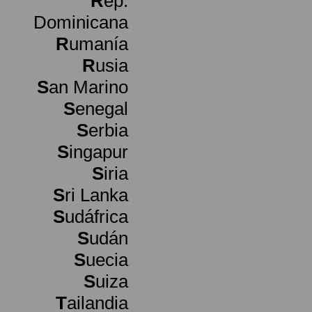
R
ep.
Dominicana
R
umanía
R
usia
S
an Marino
S
enegal
S
erbia
S
ingapur
S
iria
S
ri Lanka
S
udáfrica
S
udán
S
uecia
S
uiza
T
ailandia