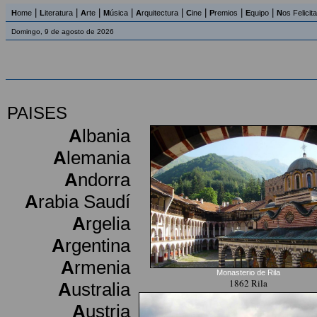
|
|
|
|
|
|
|
|
H
ome
L
iteratura
A
rte
M
úsica
A
rquitectura
C
ine
P
remios
E
quipo
N
os Felicit
Domingo, 9 de agosto de 2026
PAISES
A
lbania
A
lemania
A
ndorra
A
rabia Saudí
A
rgelia
A
rgentina
A
rmenia
Monasterio de Rila
1862 Rila
A
ustralia
A
ustria