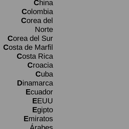
C
hina
C
olombia
C
orea del
Norte
C
orea del Sur
C
osta de Marfil
C
osta Rica
C
roacia
C
uba
D
inamarca
E
cuador
E
EUU
E
gipto
E
miratos
Árabes