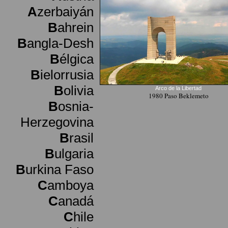
A
zerbaiyán
B
ahrein
B
angla-Desh
B
élgica
B
ielorrusia
B
olivia
Arco de la Libertad
1980 Paso Beklemeto
B
osnia-
Herzegovina
B
rasil
B
ulgaria
B
urkina Faso
C
amboya
C
anadá
C
hile