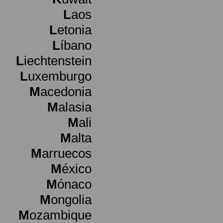
L
aos
L
etonia
L
íbano
L
iechtenstein
L
uxemburgo
M
acedonia
M
alasia
M
ali
M
alta
M
arruecos
M
éxico
M
ónaco
M
ongolia
M
ozambique