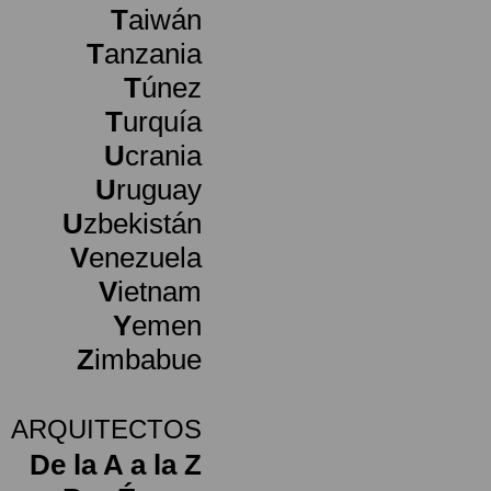
T
aiwán
T
anzania
T
únez
T
urquía
U
crania
U
ruguay
U
zbekistán
V
enezuela
V
ietnam
Y
emen
Z
imbabue
ARQUITECTOS
De la A a la Z