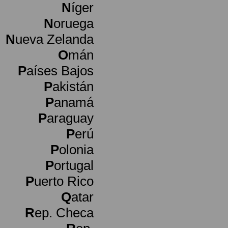
N
íger
N
oruega
N
ueva Zelanda
O
mán
P
aíses Bajos
P
akistán
P
anamá
P
araguay
P
erú
P
olonia
P
ortugal
P
uerto Rico
Q
atar
R
ep. Checa