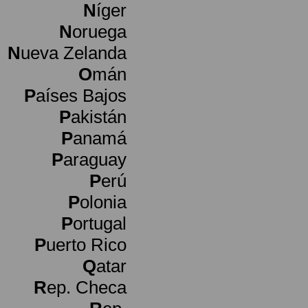
N
íger
N
oruega
N
ueva Zelanda
O
mán
P
aíses Bajos
P
akistán
P
anamá
P
araguay
P
erú
P
olonia
P
ortugal
P
uerto Rico
Q
atar
R
ep. Checa