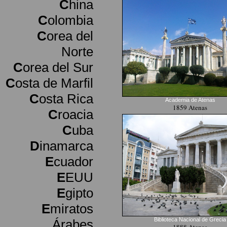
C
hina
C
olombia
C
orea del
Norte
C
orea del Sur
C
osta de Marfil
C
osta Rica
Academia de Atenas
1859 Atenas
C
roacia
C
uba
D
inamarca
E
cuador
E
EUU
E
gipto
E
miratos
Biblioteca Nacional de Grecia
Árabes