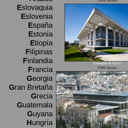
1888 Atenas
E
slovaquia
E
slovenia
E
spaña
E
stonia
E
tiopía
F
ilipinas
F
inlandia
Embajada de EEUU
1960 Atenas
F
rancia
G
eorgia
G
ran Bretaña
G
recia
G
uatemala
G
uyana
H
ungría