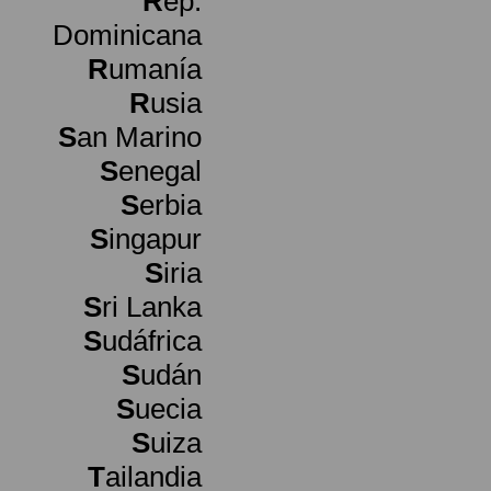
R
ep.
Dominicana
R
umanía
R
usia
S
an Marino
S
enegal
S
erbia
S
ingapur
S
iria
S
ri Lanka
S
udáfrica
S
udán
S
uecia
S
uiza
T
ailandia