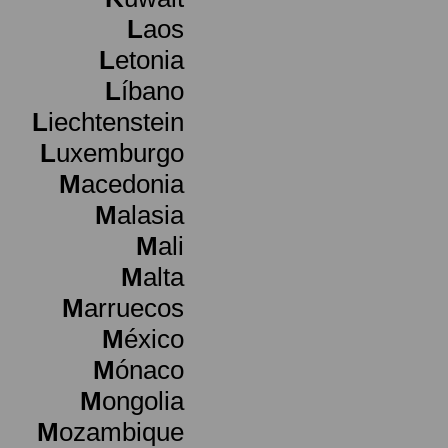
L
aos
L
etonia
L
íbano
L
iechtenstein
L
uxemburgo
M
acedonia
M
alasia
M
ali
M
alta
M
arruecos
M
éxico
M
ónaco
M
ongolia
M
ozambique