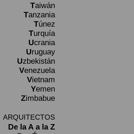
T
aiwán
T
anzania
T
únez
T
urquía
U
crania
U
ruguay
U
zbekistán
V
enezuela
V
ietnam
Y
emen
Z
imbabue
ARQUITECTOS
De la A a la Z