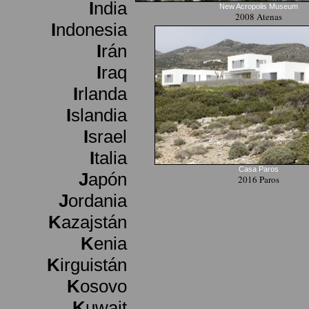
I
ndia
New Acropolis Museum
2008 Atenas
I
ndonesia
I
rán
I
raq
I
rlanda
I
slandia
I
srael
I
talia
Casa Paros
J
apón
2016 Paros
J
ordania
K
azajstán
K
enia
K
irguistán
K
osovo
K
uwait