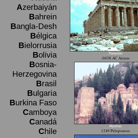
A
zerbaiyán
B
ahrein
B
angla-Desh
B
élgica
B
ielorrusia
B
olivia
Partenón
-0438 AC Atenas
B
osnia-
Herzegovina
B
rasil
B
ulgaria
B
urkina Faso
C
amboya
C
anadá
Mystras
C
hile
1249 Peloponeso