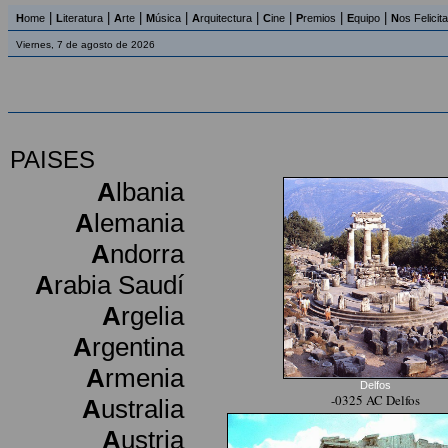
|
|
|
|
|
|
|
|
H
ome
L
iteratura
A
rte
M
úsica
A
rquitectura
C
ine
P
remios
E
quipo
N
os Felicit
Viernes, 7 de agosto de 2026
PAISES
A
lbania
A
lemania
A
ndorra
A
rabia Saudí
A
rgelia
A
rgentina
A
rmenia
Delfos
-0325 AC Delfos
A
ustralia
A
ustria