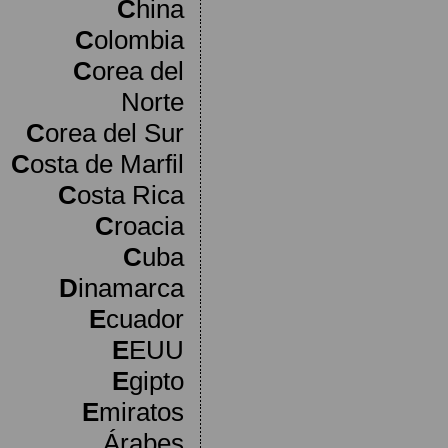
C
hina
C
olombia
C
orea del
Norte
C
orea del Sur
C
osta de Marfil
C
osta Rica
C
roacia
C
uba
D
inamarca
E
cuador
E
EUU
E
gipto
E
miratos
Árabes