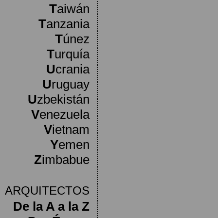
T
aiwán
T
anzania
T
únez
T
urquía
U
crania
U
ruguay
U
zbekistán
V
enezuela
V
ietnam
Y
emen
Z
imbabue
ARQUITECTOS
De la A a la Z