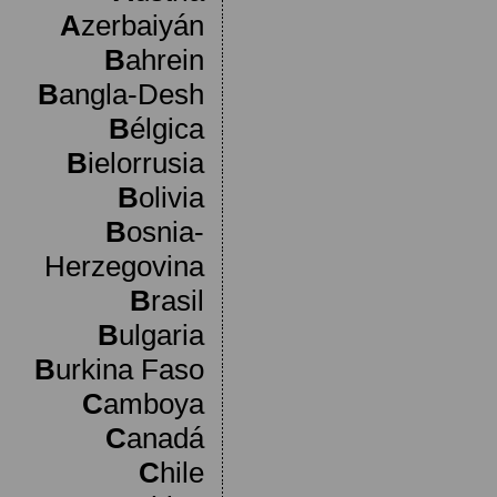
A
zerbaiyán
B
ahrein
B
angla-Desh
B
élgica
B
ielorrusia
B
olivia
B
osnia-
Herzegovina
B
rasil
B
ulgaria
B
urkina Faso
C
amboya
C
anadá
C
hile