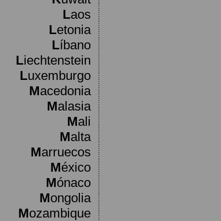
L
aos
L
etonia
L
íbano
L
iechtenstein
L
uxemburgo
M
acedonia
M
alasia
M
ali
M
alta
M
arruecos
M
éxico
M
ónaco
M
ongolia
M
ozambique