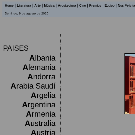
|
|
|
|
|
|
|
|
H
ome
L
iteratura
A
rte
M
úsica
A
rquitectura
C
ine
P
remios
E
quipo
N
os Felicit
Domingo, 9 de agosto de 2026
PAISES
A
lbania
A
lemania
A
ndorra
A
rabia Saudí
A
rgelia
A
rgentina
A
rmenia
A
ustralia
A
ustria