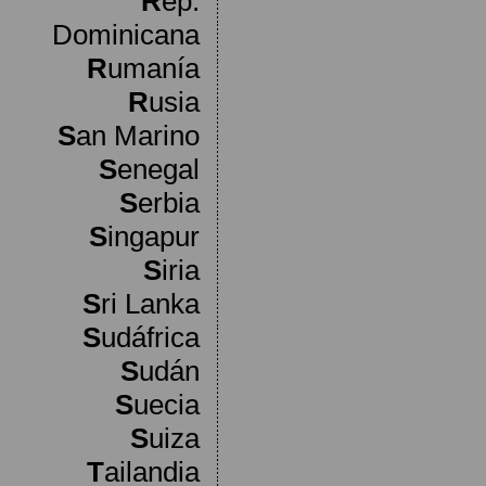
R
ep.
Dominicana
R
umanía
R
usia
S
an Marino
S
enegal
S
erbia
S
ingapur
S
iria
S
ri Lanka
S
udáfrica
S
udán
S
uecia
S
uiza
T
ailandia