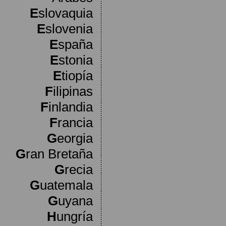
E
slovaquia
E
slovenia
E
spaña
E
stonia
E
tiopía
F
ilipinas
F
inlandia
F
rancia
G
eorgia
G
ran Bretaña
G
recia
G
uatemala
G
uyana
H
ungría