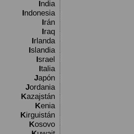
I
ndia
I
ndonesia
I
rán
I
raq
I
rlanda
I
slandia
I
srael
I
talia
J
apón
J
ordania
K
azajstán
K
enia
K
irguistán
K
osovo
K
uwait