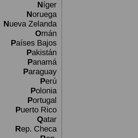
N
íger
N
oruega
N
ueva Zelanda
O
mán
P
aíses Bajos
P
akistán
P
anamá
P
araguay
P
erú
P
olonia
P
ortugal
P
uerto Rico
Q
atar
R
ep. Checa