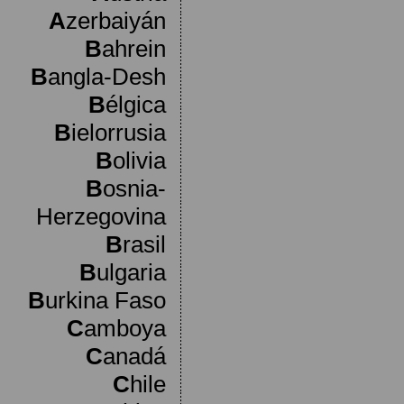
A
zerbaiyán
B
ahrein
B
angla-Desh
B
élgica
B
ielorrusia
B
olivia
B
osnia-
Herzegovina
B
rasil
B
ulgaria
B
urkina Faso
C
amboya
C
anadá
C
hile