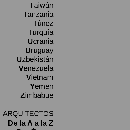
T
aiwán
T
anzania
T
únez
T
urquía
U
crania
U
ruguay
U
zbekistán
V
enezuela
V
ietnam
Y
emen
Z
imbabue
ARQUITECTOS
De la A a la Z