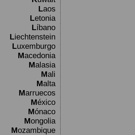
L
aos
L
etonia
L
íbano
L
iechtenstein
L
uxemburgo
M
acedonia
M
alasia
M
ali
M
alta
M
arruecos
M
éxico
M
ónaco
M
ongolia
M
ozambique