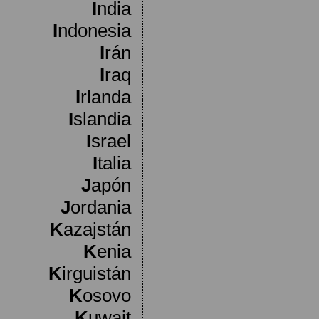
I
ndia
I
ndonesia
I
rán
I
raq
I
rlanda
I
slandia
I
srael
I
talia
J
apón
J
ordania
K
azajstán
K
enia
K
irguistán
K
osovo
K
uwait