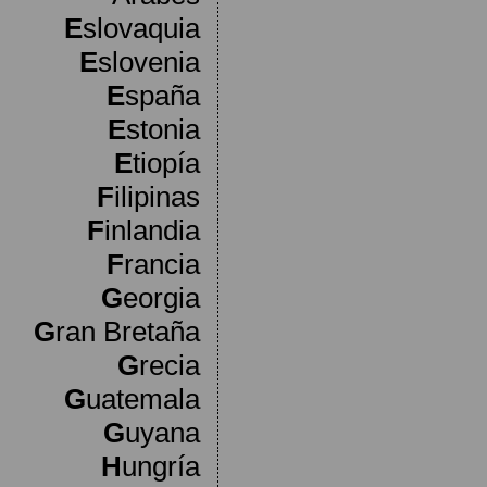
E
slovaquia
E
slovenia
E
spaña
E
stonia
E
tiopía
F
ilipinas
F
inlandia
F
rancia
G
eorgia
G
ran Bretaña
G
recia
G
uatemala
G
uyana
H
ungría