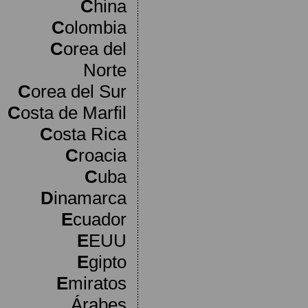
C
hina
C
olombia
C
orea del
Norte
C
orea del Sur
C
osta de Marfil
C
osta Rica
C
roacia
C
uba
D
inamarca
E
cuador
E
EUU
E
gipto
E
miratos
Árabes