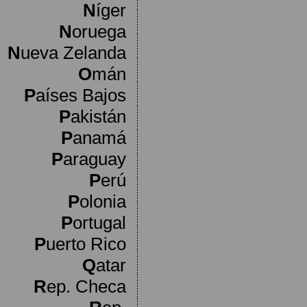
N
íger
N
oruega
N
ueva Zelanda
O
mán
P
aíses Bajos
P
akistán
P
anamá
P
araguay
P
erú
P
olonia
P
ortugal
P
uerto Rico
Q
atar
R
ep. Checa