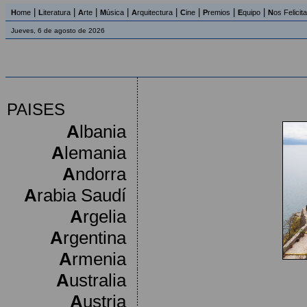
|
|
|
|
|
|
|
|
H
ome
L
iteratura
A
rte
M
úsica
A
rquitectura
C
ine
P
remios
E
quipo
N
os Felicit
Jueves, 6 de agosto de 2026
PAISES
A
lbania
A
lemania
A
ndorra
A
rabia Saudí
A
rgelia
A
rgentina
A
rmenia
A
ustralia
A
ustria