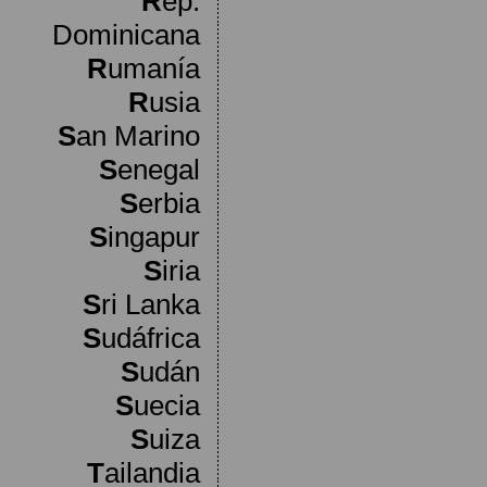
R
ep.
Dominicana
R
umanía
R
usia
S
an Marino
S
enegal
S
erbia
S
ingapur
S
iria
S
ri Lanka
S
udáfrica
S
udán
S
uecia
S
uiza
T
ailandia