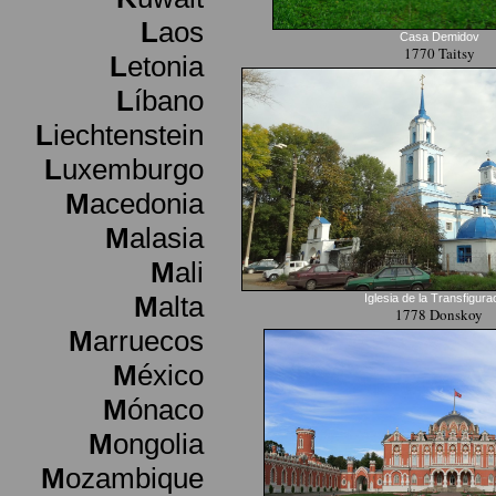
L
aos
Casa Demidov
1770 Taitsy
L
etonia
L
íbano
L
iechtenstein
L
uxemburgo
M
acedonia
M
alasia
M
ali
M
alta
Iglesia de la Transfigura
1778 Donskoy
M
arruecos
M
éxico
M
ónaco
M
ongolia
M
ozambique