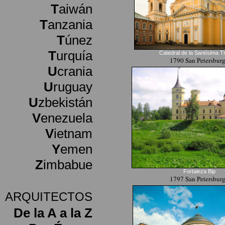
T
aiwán
T
anzania
T
únez
T
urquía
Catedral de la Santísima Tr
1790 San Petersbur
U
crania
U
ruguay
U
zbekistán
V
enezuela
V
ietnam
Y
emen
Z
imbabue
Fortaleza Bip
1797 San Petersbur
ARQUITECTOS
De la A a la Z