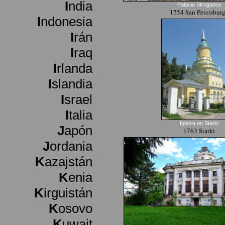
I
ndia
Palacio Stroganov
1754 San Petersbur
I
ndonesia
I
rán
I
raq
I
rlanda
I
slandia
I
srael
I
talia
Iglesia en Starki
J
apón
1763 Starki
J
ordania
K
azajstán
K
enia
K
irguistán
K
osovo
K
uwait