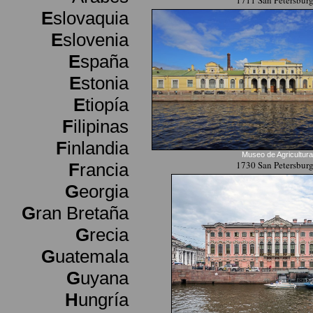
1711 San Petersbur
E
slovaquia
E
slovenia
E
spaña
E
stonia
E
tiopía
F
ilipinas
F
inlandia
Museo de Agricultura
1730 San Petersbur
F
rancia
G
eorgia
G
ran Bretaña
G
recia
G
uatemala
G
uyana
H
ungría