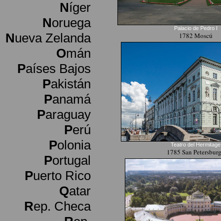
N
íger
N
oruega
Palacio de Pedro I
N
ueva Zelanda
1782 Moscú
O
mán
P
aíses Bajos
P
akistán
P
anamá
P
araguay
P
erú
P
olonia
Teatro del Hermitage
1785 San Petersbur
P
ortugal
P
uerto Rico
Q
atar
R
ep. Checa