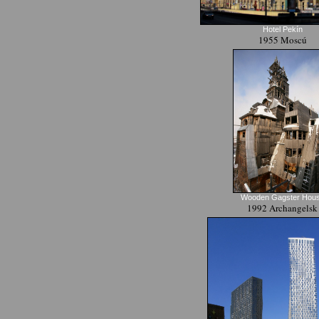
Hotel Pekín
1955 Moscú
Wooden Gagster Hou
1992 Archangelsk