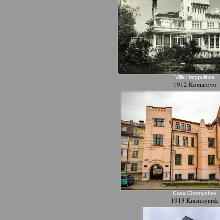
Villa Harppulinna
1912 Komarovo
Casa Chernyshov
1913 Krasnoyarsk