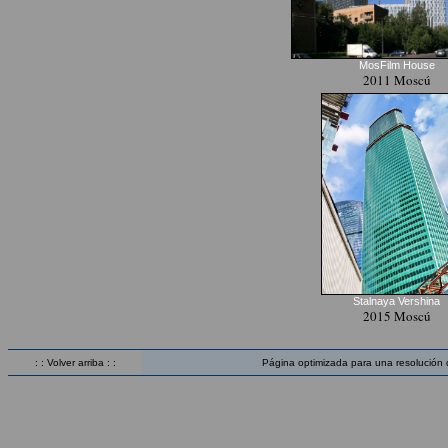
MosFilm House
2011 Moscú
Stalnaya Vershina
2015 Moscú
: : Volver arriba : :
Página optimizada para una resolución 