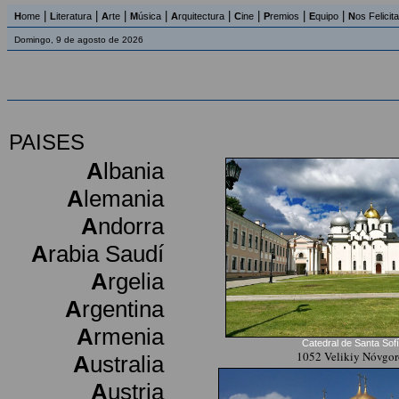
|
|
|
|
|
|
|
|
H
ome
L
iteratura
A
rte
M
úsica
A
rquitectura
C
ine
P
remios
E
quipo
N
os Felicit
Domingo, 9 de agosto de 2026
PAISES
A
lbania
A
lemania
A
ndorra
A
rabia Saudí
A
rgelia
A
rgentina
A
rmenia
Catedral de Santa Sof
1052 Velikiy Nóvgo
A
ustralia
A
ustria