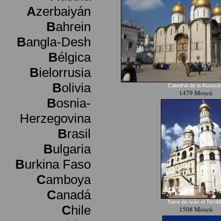
A
zerbaiyán
B
ahrein
B
angla-Desh
B
élgica
B
ielorrusia
B
olivia
Catedral de la Asunci
1479 Moscú
B
osnia-
Herzegovina
B
rasil
B
ulgaria
B
urkina Faso
C
amboya
C
anadá
Torre de Iván el Terrib
C
hile
1508 Moscú