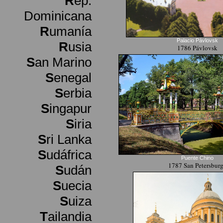
R
ep.
Dominicana
R
umanía
Palacio Pávlovsk
R
usia
1786 Pávlovsk
S
an Marino
S
enegal
S
erbia
S
ingapur
S
iria
S
ri Lanka
S
udáfrica
Puente Chino
1787 San Petersbur
S
udán
S
uecia
S
uiza
T
ailandia