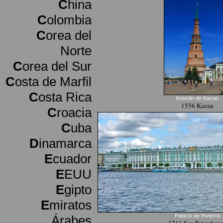
C
hina
C
olombia
C
orea del
Norte
C
orea del Sur
C
osta de Marfil
C
osta Rica
Kremlin de Kazan
1556 Kazan
C
roacia
C
uba
D
inamarca
E
cuador
E
EUU
E
gipto
E
miratos
Palacio de Invierno
Árabes