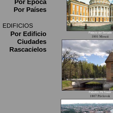
Por Época
Por Países
EDIFICIOS
Por Edificio
Palacio del Senado
1801 Moscú
Ciudades
Rascacielos
Pabellón Pil-Tower
1807 Pávlovsk