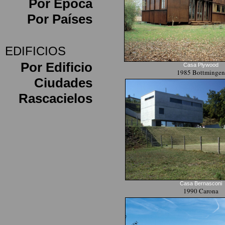
Por Época
Por Países
EDIFICIOS
Por Edificio
Casa Plywood
1985 Bottmingen
Ciudades
Rascacielos
Casa Bernasconi
1990 Carona