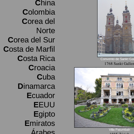
C
hina
C
olombia
C
orea del
Norte
C
orea del Sur
C
osta de Marfil
C
osta Rica
Convento de Sankt Gal
1768 Sankt Galle
C
roacia
C
uba
D
inamarca
E
cuador
E
EUU
E
gipto
E
miratos
Villa Patumbah
Árabes