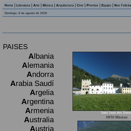
|
|
|
|
|
|
|
|
H
ome
L
iteratura
A
rte
M
úsica
A
rquitectura
C
ine
P
remios
E
quipo
N
os Felicit
Domingo, 9 de agosto de 2026
PAISES
A
lbania
A
lemania
A
ndorra
A
rabia Saudí
A
rgelia
A
rgentina
A
rmenia
Saint Jean des Soeu
0850 Müstair
A
ustralia
A
ustria