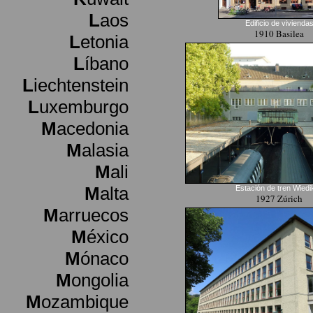
L
aos
Edificio de vivienda
1910 Basilea
L
etonia
L
íbano
L
iechtenstein
L
uxemburgo
M
acedonia
M
alasia
M
ali
M
alta
Estación de tren Wiedi
1927 Zúrich
M
arruecos
M
éxico
M
ónaco
M
ongolia
M
ozambique