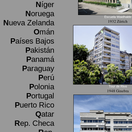
N
íger
N
oruega
Escuela Waidhalde
N
ueva Zelanda
1932 Zúrich
O
mán
P
aíses Bajos
P
akistán
P
anamá
P
araguay
P
erú
P
olonia
Tour de Rive
1948 Ginebra
P
ortugal
P
uerto Rico
Q
atar
R
ep. Checa