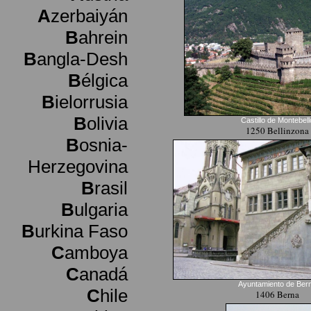
A
zerbaiyán
B
ahrein
B
angla-Desh
B
élgica
B
ielorrusia
B
olivia
Castillo de Montebell
1250 Bellinzona
B
osnia-
Herzegovina
B
rasil
B
ulgaria
B
urkina Faso
C
amboya
C
anadá
Ayuntamiento de Ber
C
hile
1406 Berna