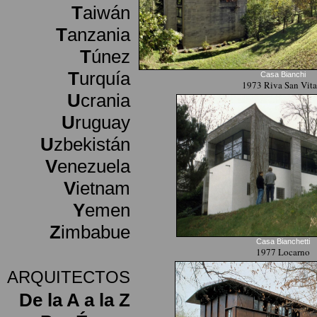
T
aiwán
T
anzania
T
únez
T
urquía
Casa Bianchi
1973 Riva San Vita
U
crania
U
ruguay
U
zbekistán
V
enezuela
V
ietnam
Y
emen
Z
imbabue
Casa Bianchetti
1977 Locarno
ARQUITECTOS
De la A a la Z