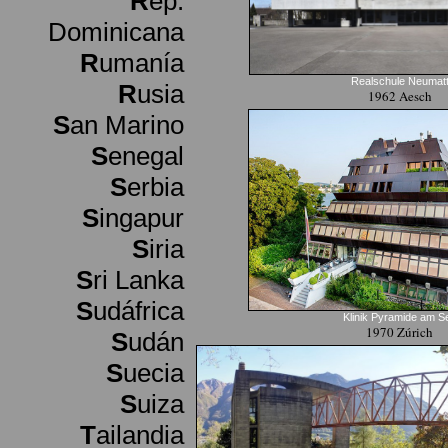
R
ep.
Dominicana
R
umanía
Realschule Neumat
R
usia
1962 Aesch
S
an Marino
S
enegal
S
erbia
S
ingapur
S
iria
S
ri Lanka
S
udáfrica
Klinik Pyramide am S
1970 Zúrich
S
udán
S
uecia
S
uiza
T
ailandia