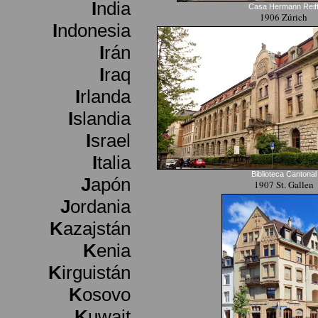
I
ndia
Casa Hermann Reif
1906 Zúrich
I
ndonesia
I
rán
I
raq
I
rlanda
I
slandia
I
srael
I
talia
Biblioteca Cantonal
J
apón
1907 St. Gallen
J
ordania
K
azajstán
K
enia
K
irguistán
K
osovo
K
uwait