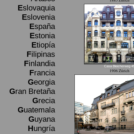
1885 Zúrich
E
slovaquia
E
slovenia
E
spaña
E
stonia
E
tiopía
F
ilipinas
F
inlandia
Casa Bleicherweg 4
1906 Zúrich
F
rancia
G
eorgia
G
ran Bretaña
G
recia
G
uatemala
G
uyana
H
ungría