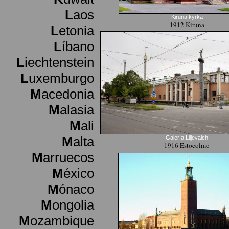
L
aos
Kiruna kyrka
1912 Kiruna
L
etonia
L
íbano
L
iechtenstein
L
uxemburgo
M
acedonia
M
alasia
M
ali
M
alta
Galería Liljevalch
1916 Estocolmo
M
arruecos
M
éxico
M
ónaco
M
ongolia
M
ozambique