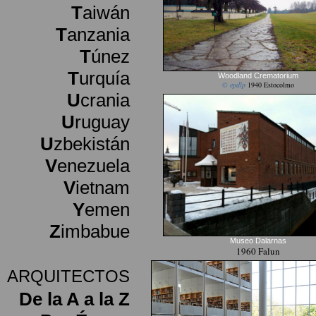
T
aiwán
T
anzania
T
únez
T
urquía
Woodland Crematorium
© epdlp
1940 Estocolmo
U
crania
U
ruguay
U
zbekistán
V
enezuela
V
ietnam
Y
emen
Z
imbabue
Museo Dalarnas
1960 Falun
ARQUITECTOS
De la A a la Z