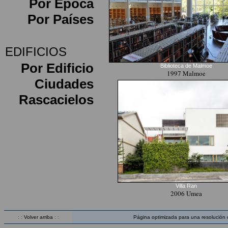
Por Época
Por Países
EDIFICIOS
Por Edificio
Biblioteca de Malmoe
1997 Malmoe
Ciudades
Rascacielos
Villa Ran
2006 Umea
: : Volver arriba : :
Página optimizada para una resolución 