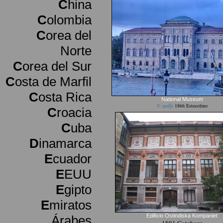
C
hina
C
olombia
C
orea del
Norte
C
orea del Sur
C
osta de Marfil
C
osta Rica
National Museum
© epdlp
1866 Estocolmo
C
roacia
C
uba
D
inamarca
E
cuador
E
EUU
E
gipto
E
miratos
Edificio Ostindiska Kompaniet
Árabes