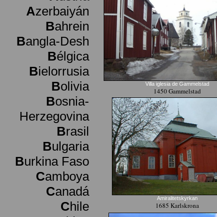
A
zerbaiyán
B
ahrein
B
angla-Desh
B
élgica
B
ielorrusia
B
olivia
Villa iglesia de Gammelstad
1450 Gammelstad
B
osnia-
Herzegovina
B
rasil
B
ulgaria
B
urkina Faso
C
amboya
C
anadá
Amiralitetskyrkan
C
hile
1685 Karlskrona