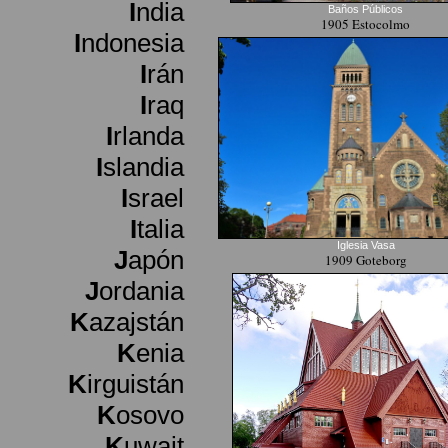
I
ndia
Baños Públicos
1905 Estocolmo
I
ndonesia
I
rán
I
raq
I
rlanda
I
slandia
I
srael
I
talia
Iglesia Vasa
J
apón
1909 Goteborg
J
ordania
K
azajstán
K
enia
K
irguistán
K
osovo
K
uwait