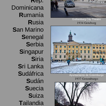
R
ep.
Dominicana
R
umanía
Gothenburg City Theatre
R
usia
1934 Goteborg
S
an Marino
S
enegal
S
erbia
S
ingapur
S
iria
S
ri Lanka
S
udáfrica
Ayuntamiento de Gotemburgo
1937 Gotemburgo
S
udán
S
uecia
S
uiza
T
ailandia