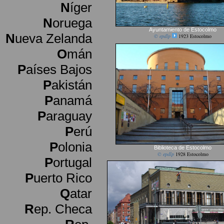
N
íger
N
oruega
Ayuntamiento de Estocolmo
N
ueva Zelanda
© epdlp
1923 Estocolmo
O
mán
P
aíses Bajos
P
akistán
P
anamá
P
araguay
P
erú
P
olonia
Biblioteca de Estocolmo
© epdlp
1928 Estocolmo
P
ortugal
P
uerto Rico
Q
atar
R
ep. Checa