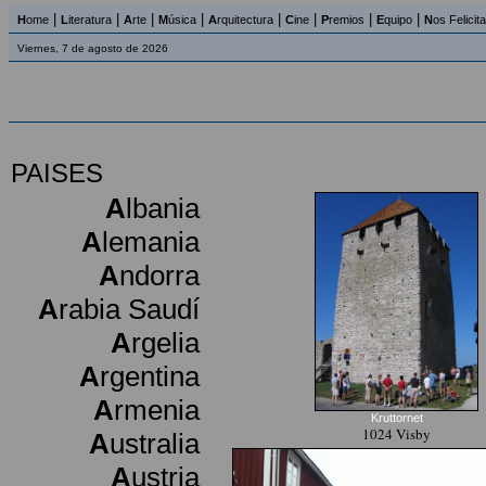
|
|
|
|
|
|
|
|
H
ome
L
iteratura
A
rte
M
úsica
A
rquitectura
C
ine
P
remios
E
quipo
N
os Felicit
Viernes, 7 de agosto de 2026
PAISES
A
lbania
A
lemania
A
ndorra
A
rabia Saudí
A
rgelia
A
rgentina
A
rmenia
Kruttornet
1024 Visby
A
ustralia
A
ustria