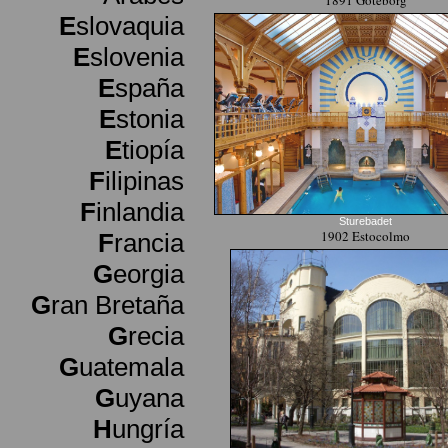
1891 Goteborg
E
slovaquia
E
slovenia
E
spaña
E
stonia
E
tiopía
F
ilipinas
F
inlandia
Sturebadet
1902 Estocolmo
F
rancia
G
eorgia
G
ran Bretaña
G
recia
G
uatemala
G
uyana
H
ungría