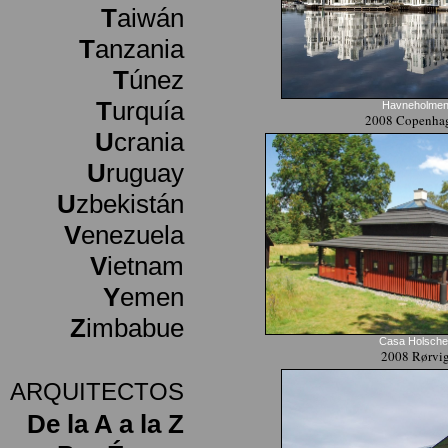
T
aiwán
T
anzania
T
únez
T
urquía
Havneholme
2008 Copenha
U
crania
U
ruguay
U
zbekistán
V
enezuela
V
ietnam
Y
emen
Z
imbabue
Casa Holsche
2008 Rørvi
ARQUITECTOS
De la A a la Z