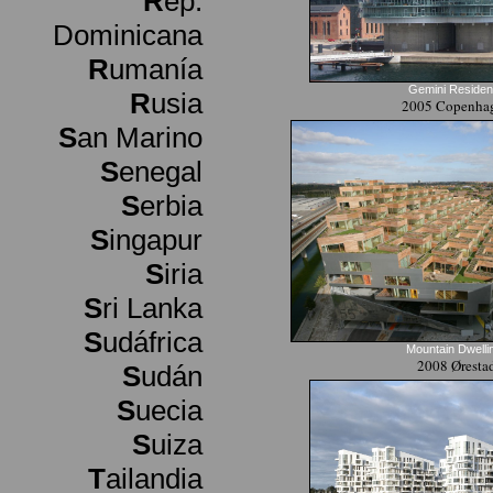
R
ep.
Dominicana
R
umanía
Gemini Reside
R
usia
2005 Copenha
S
an Marino
S
enegal
S
erbia
S
ingapur
S
iria
S
ri Lanka
S
udáfrica
Mountain Dwelli
2008 Øresta
S
udán
S
uecia
S
uiza
T
ailandia