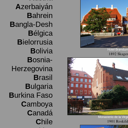
A
zerbaiyán
B
ahrein
B
angla-Desh
B
élgica
B
ielorrusia
B
olivia
Hotel Brøndu
1892 Skage
B
osnia-
Herzegovina
B
rasil
B
ulgaria
B
urkina Faso
C
amboya
C
anadá
Monasterio de la Virg
C
hile
1901 Roskil