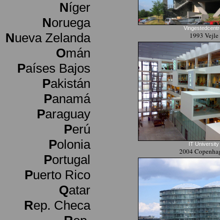
N
íger
N
oruega
Vingestedcentr
N
ueva Zelanda
1993 Vejle
O
mán
P
aíses Bajos
P
akistán
P
anamá
P
araguay
P
erú
P
olonia
IT University
2004 Copenha
P
ortugal
P
uerto Rico
Q
atar
R
ep. Checa