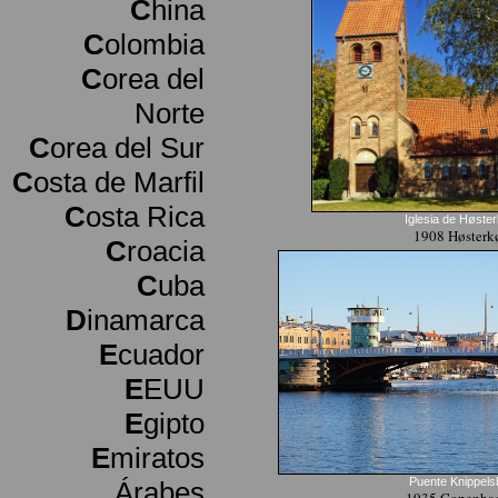
C
hina
C
olombia
C
orea del
Norte
C
orea del Sur
C
osta de Marfil
C
osta Rica
Iglesia de Høste
1908 Høsterk
C
roacia
C
uba
D
inamarca
E
cuador
E
EUU
E
gipto
E
miratos
Puente Knippels
Árabes