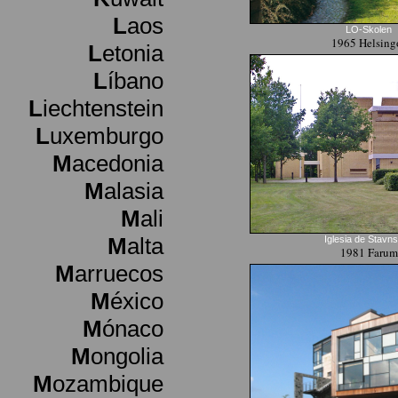
L
aos
LO-Skolen
1965 Helsing
L
etonia
L
íbano
L
iechtenstein
L
uxemburgo
M
acedonia
M
alasia
M
ali
M
alta
Iglesia de Stavns
1981 Farum
M
arruecos
M
éxico
M
ónaco
M
ongolia
M
ozambique