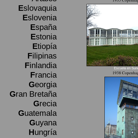
1935 Copenha
E
slovaquia
E
slovenia
E
spaña
E
stonia
E
tiopía
F
ilipinas
F
inlandia
Escuela en Sun
1938 Copenha
F
rancia
G
eorgia
G
ran Bretaña
G
recia
G
uatemala
G
uyana
H
ungría