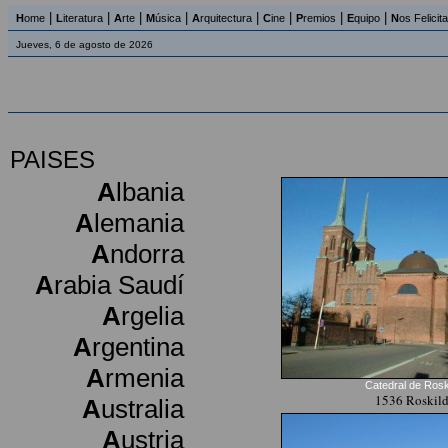
|
|
|
|
|
|
|
|
H
ome
L
iteratura
A
rte
M
úsica
A
rquitectura
C
ine
P
remios
E
quipo
N
os Felicit
Jueves, 6 de agosto de 2026
PAISES
A
lbania
A
lemania
A
ndorra
A
rabia Saudí
A
rgelia
A
rgentina
A
rmenia
Catedral de Rosk
1536 Roskil
A
ustralia
A
ustria