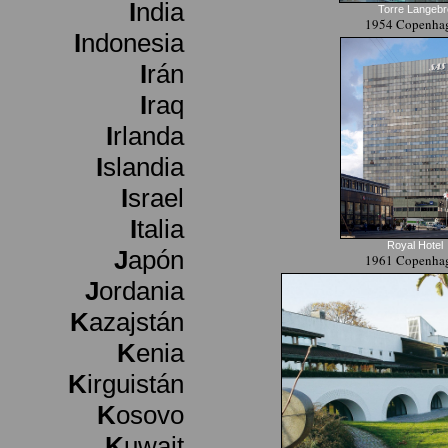
I
ndia
Torre Langebr
1954 Copenha
I
ndonesia
I
rán
I
raq
I
rlanda
I
slandia
I
srael
I
talia
Royal Hotel
J
apón
1961 Copenha
J
ordania
K
azajstán
K
enia
K
irguistán
K
osovo
K
uwait