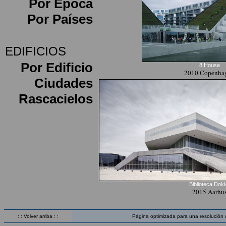
Por Época
Por Países
EDIFICIOS
Por Edificio
8 House
2010 Copenha
Ciudades
Rascacielos
Biblioteca Dok
2015 Aarhu
: : Volver arriba : :
Página optimizada para una resolución 